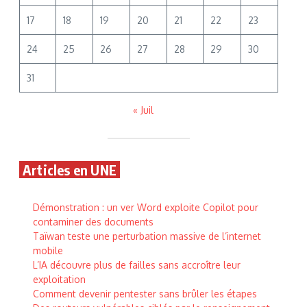
17
18
19
20
21
22
23
24
25
26
27
28
29
30
31
« Juil
Articles en UNE
Démonstration : un ver Word exploite Copilot pour
contaminer des documents
Taïwan teste une perturbation massive de l’internet
mobile
L’IA découvre plus de failles sans accroître leur
exploitation
Comment devenir pentester sans brûler les étapes