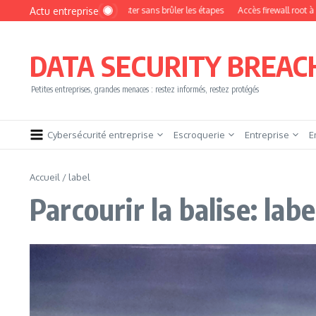
Aller au contenu
Actu entreprise
omment devenir pentester sans brûler les étapes
Accès firewall root à vendre !
DATA SECURITY BREAC
Petites entreprises, grandes menaces : restez informés, restez protégés
Cybersécurité entreprise
Escroquerie
Entreprise
E
Accueil
/
label
Parcourir la balise: labe