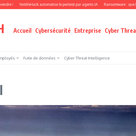
YesWeHack automatise le pentest par agents IA
Ransomware : que faire quand 
H
Accueil
Cybersécurité
Entreprise
Cyber Threat
mployés
Fuite de données
Cyber Threat Intelligence
l