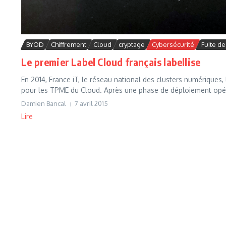
BYOD
Chiffrement
Cloud
cryptage
Cybersécurité
Fuite d
Le premier Label Cloud français labellise
En 2014, France iT, le réseau national des clusters numériques,
pour les TPME du Cloud. Après une phase de déploiement opér
Damien Bancal
7 avril 2015
Lire