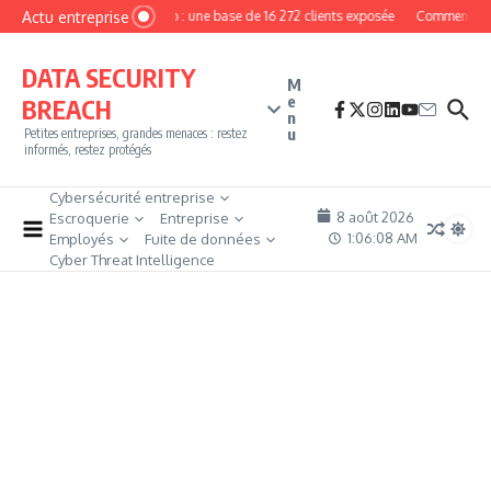
Aller au contenu
Actu entreprise
MyPhoto : une base de 16 272 clients exposée
Comment deven
DATA SECURITY
M
e
BREACH
n
u
Petites entreprises, grandes menaces : restez
informés, restez protégés
Cybersécurité entreprise
8 août 2026
Escroquerie
Entreprise
1:06:09 AM
Employés
Fuite de données
Cyber Threat Intelligence