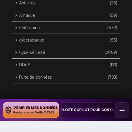
Antivirus
(25)
Arnaque
(109)
Chiffrement
(679)
cyberattaque
(65)
Cybersécurité
(2059)
DDoS
(133)
Fuite de données
(703)
Copyright © 2010 / 2026 DATA SECURITY BREACH - Groupe
VÉRIFIER MES DONNÉES
•••
ON : UN VER WORD EXPLOITE COPILOT POUR CONTAMINER DES DOCUMEN
ZATAZ Média
Recherche par Veille ZATAZ