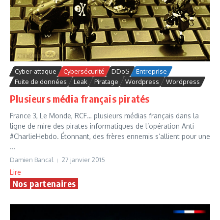
Cyber-attaque
Cybersécurité
DDoS
Entreprise
Fuite de données
Leak
Piratage
Wordpress
Wordpress
Plusieurs média français piratés
France 3, Le Monde, RCF… plusieurs médias français dans la
ligne de mire des pirates informatiques de l’opération Anti
#CharlieHebdo. Étonnant, des frères ennemis s’allient pour une
...
Damien Bancal
27 janvier 2015
Lire
Nos partenaires