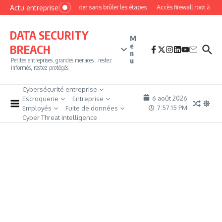
Aller au contenu
Actu entreprise
Comment devenir pentester sans brûler les étapes
Accès firewall root à vend
DATA SECURITY
M
e
BREACH
n
u
Petites entreprises, grandes menaces : restez
informés, restez protégés
Cybersécurité entreprise
6 août 2026
Escroquerie
Entreprise
7:57:16 PM
Employés
Fuite de données
Cyber Threat Intelligence