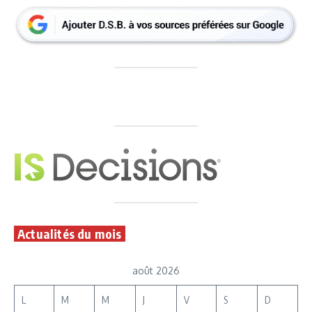
Actualités du mois
août 2026
L
M
M
J
V
S
D