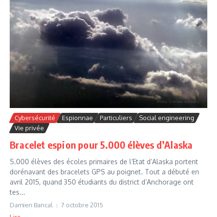
Cybersécurité
Espionnae
Particuliers
Social engineering
Vie privée
Bracelet espion pour 5.000 élèves d’Alaska
5.000 élèves des écoles primaires de l’Etat d’Alaska portent
dorénavant des bracelets GPS au poignet. Tout a débuté en
avril 2015, quand 350 étudiants du district d’Anchorage ont
tes...
Damien Bancal
7 octobre 2015