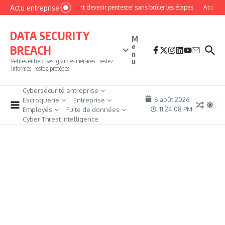
Aller au contenu
Actu entreprise
Comment devenir pentester sans brûler les étapes
Accès fir
DATA SECURITY
M
e
BREACH
n
u
Petites entreprises, grandes menaces : restez
informés, restez protégés
Cybersécurité entreprise
6 août 2026
Escroquerie
Entreprise
11:24:08 PM
Employés
Fuite de données
Cyber Threat Intelligence