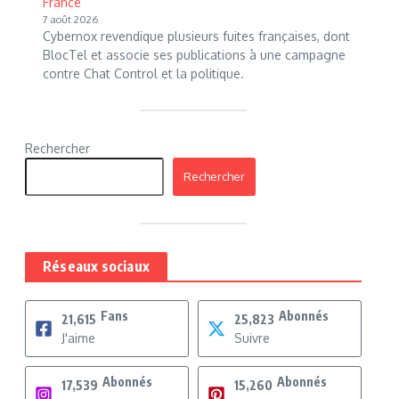
France
7 août 2026
Cybernox revendique plusieurs fuites françaises, dont
BlocTel et associe ses publications à une campagne
contre Chat Control et la politique.
Rechercher
Rechercher
Réseaux sociaux
Fans
Abonnés
21,615
25,823
J'aime
Suivre
Abonnés
Abonnés
17,539
15,260