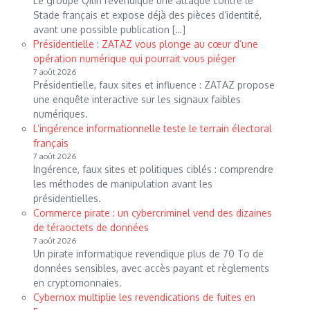
Le groupe Qilin revendique une attaque contre le
Stade français et expose déjà des pièces d’identité,
avant une possible publication […]
Présidentielle : ZATAZ vous plonge au cœur d’une
opération numérique qui pourrait vous piéger
7 août 2026
Présidentielle, faux sites et influence : ZATAZ propose
une enquête interactive sur les signaux faibles
numériques.
L’ingérence informationnelle teste le terrain électoral
français
7 août 2026
Ingérence, faux sites et politiques ciblés : comprendre
les méthodes de manipulation avant les
présidentielles.
Commerce pirate : un cybercriminel vend des dizaines
de téraoctets de données
7 août 2026
Un pirate informatique revendique plus de 70 To de
données sensibles, avec accès payant et règlements
en cryptomonnaies.
Cybernox multiplie les revendications de fuites en