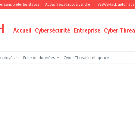
rûler les étapes
Accès firewall root à vendre !
YesWeHack automatise le pente
H
Accueil
Cybersécurité
Entreprise
Cyber Threat
mployés
Fuite de données
Cyber Threat Intelligence