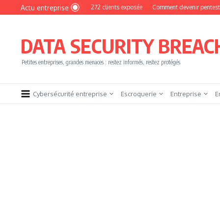
Aller au contenu
Actu entreprise
MyPhoto : une base de 16 272 clients exposée
Comment devenir pentester sans b
DATA SECURITY BREAC
Petites entreprises, grandes menaces : restez informés, restez protégés
Cybersécurité entreprise
Escroquerie
Entreprise
E