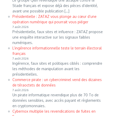
Le groupe Qilin revendique une attaque contre le
Stade français et expose déjà des pièces d’identité,
avant une possible publication […]
Présidentielle : ZATAZ vous plonge au cœur d’une
opération numérique qui pourrait vous piéger
7 août 2026
Présidentielle, faux sites et influence : ZATAZ propose
une enquête interactive sur les signaux faibles
numériques.
L’ingérence informationnelle teste le terrain électoral
français
7 août 2026
Ingérence, faux sites et politiques ciblés : comprendre
les méthodes de manipulation avant les
présidentielles.
Commerce pirate : un cybercriminel vend des dizaines
de téraoctets de données
7 août 2026
Un pirate informatique revendique plus de 70 To de
données sensibles, avec accès payant et règlements
en cryptomonnaies.
Cybernox multiplie les revendications de fuites en