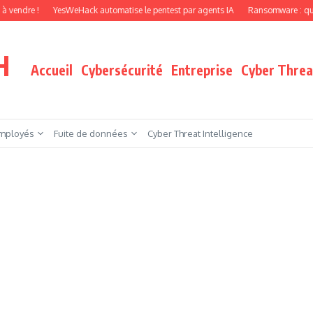
e !
YesWeHack automatise le pentest par agents IA
Ransomware : que faire qu
H
Accueil
Cybersécurité
Entreprise
Cyber Threat
mployés
Fuite de données
Cyber Threat Intelligence