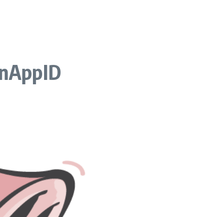
penAppID