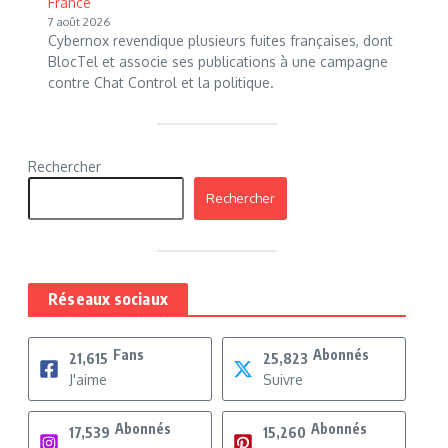
France
7 août 2026
Cybernox revendique plusieurs fuites françaises, dont
BlocTel et associe ses publications à une campagne
contre Chat Control et la politique.
Rechercher
Rechercher
Réseaux sociaux
Fans
Abonnés
21,615
25,823
J'aime
Suivre
Abonnés
Abonnés
17,539
15,260