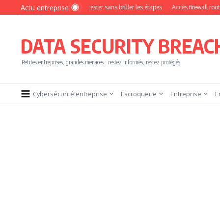
Aller au contenu
Actu entreprise
Comment devenir pentester sans brûler les étapes
Accès firewall root à vendr
DATA SECURITY BREAC
Petites entreprises, grandes menaces : restez informés, restez protégés
Cybersécurité entreprise
Escroquerie
Entreprise
E