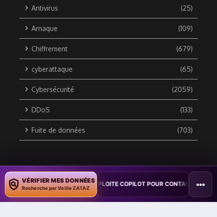
Antivirus
(25)
Arnaque
(109)
Chiffrement
(679)
cyberattaque
(65)
Cybersécurité
(2059)
DDoS
(133)
Fuite de données
(703)
Copyright © 2010 / 2026 DATA SECURITY BREACH - Groupe
VÉRIFIER MES DONNÉES
•••
ON : UN VER WORD EXPLOITE COPILOT POUR CONTAMINER DES DOCUMEN
ZATAZ Média
Recherche par Veille ZATAZ