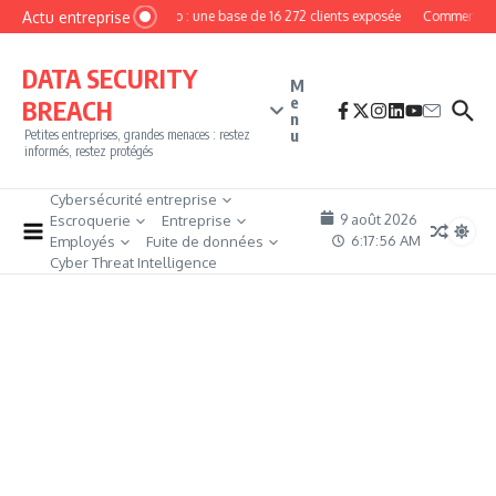
Aller au contenu
Actu entreprise
MyPhoto : une base de 16 272 clients exposée
Comment deve
DATA SECURITY
M
e
BREACH
n
u
Petites entreprises, grandes menaces : restez
informés, restez protégés
Cybersécurité entreprise
9 août 2026
Escroquerie
Entreprise
6:17:56 AM
Employés
Fuite de données
Cyber Threat Intelligence