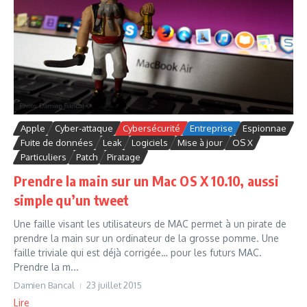
Apple
Cyber-attaque
Cybersécurité
Entreprise
Espionnae
Fuite de données
Leak
Logiciels
Mise à jour
OS X
Particuliers
Patch
Piratage
Prendre la main sur un Mac OS X 10.10, aussi
simple qu’un tweet
Une faille visant les utilisateurs de MAC permet à un pirate de
prendre la main sur un ordinateur de la grosse pomme. Une
faille triviale qui est déjà corrigée… pour les futurs MAC.
Prendre la m...
Damien Bancal
23 juillet 2015
Lire