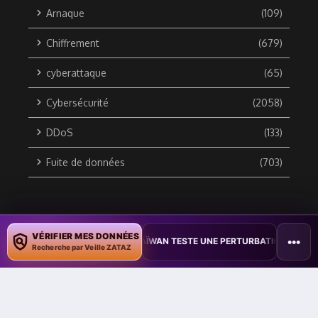
Arnaque
(109)
Chiffrement
(679)
cyberattaque
(65)
Cybersécurité
(2058)
DDoS
(133)
Fuite de données
(703)
Copyright © 2010 / 2026 DATA SECURITY BREACH - Groupe
VÉRIFIER MES DONNÉES
•••
DOCUMENTS
•
TAÏWAN TESTE UNE PERTURBATION MASSIVE DE L’INT
ZATAZ Média
Recherche par Veille ZATAZ