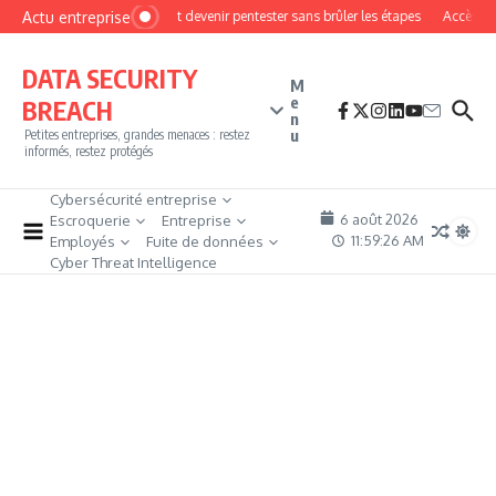
Aller au contenu
Actu entreprise
Comment devenir pentester sans brûler les étapes
Accès fire
DATA SECURITY
M
e
BREACH
n
u
Petites entreprises, grandes menaces : restez
informés, restez protégés
Cybersécurité entreprise
6 août 2026
Escroquerie
Entreprise
11:59:27 AM
Employés
Fuite de données
Cyber Threat Intelligence