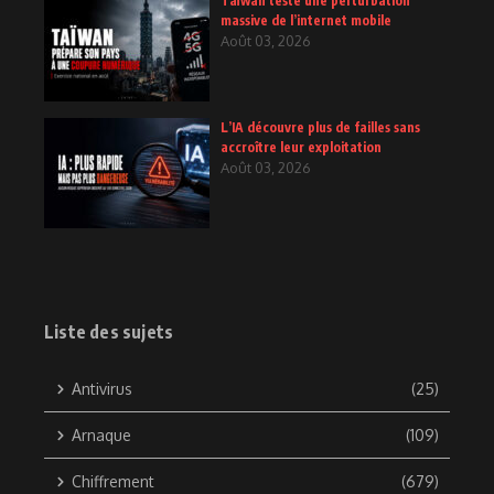
Taïwan teste une perturbation
massive de l’internet mobile
Août 03, 2026
L’IA découvre plus de failles sans
accroître leur exploitation
Août 03, 2026
Liste des sujets
Antivirus
(25)
Arnaque
(109)
Chiffrement
(679)