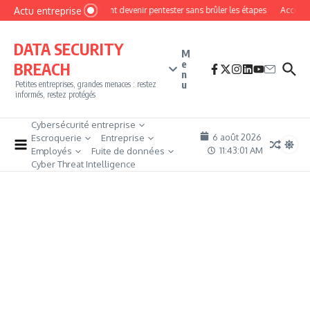
Aller au contenu
Actu entreprise
Comment devenir pentester sans brûler les étapes
Accès fir
DATA SECURITY
M
e
BREACH
n
u
Petites entreprises, grandes menaces : restez
informés, restez protégés
Cybersécurité entreprise
6 août 2026
Escroquerie
Entreprise
11:43:01 AM
Employés
Fuite de données
Cyber Threat Intelligence