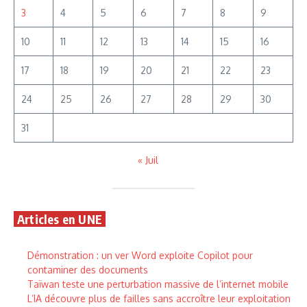
3
4
5
6
7
8
9
10
11
12
13
14
15
16
17
18
19
20
21
22
23
24
25
26
27
28
29
30
31
« Juil
Articles en UNE
Démonstration : un ver Word exploite Copilot pour
contaminer des documents
Taïwan teste une perturbation massive de l’internet mobile
L’IA découvre plus de failles sans accroître leur exploitation