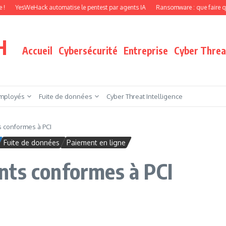
WeHack automatise le pentest par agents IA
Ransomware : que faire quand vos fi
H
Accueil
Cybersécurité
Entreprise
Cyber Threat
mployés
Fuite de données
Cyber Threat Intelligence
 conformes à PCI
Fuite de données
Paiement en ligne
nts conformes à PCI