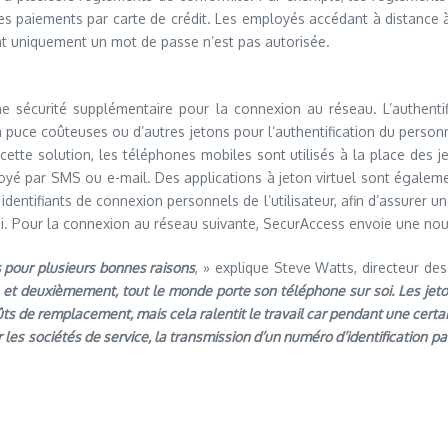
s paiements par carte de crédit. Les employés accédant à distance à
nt uniquement un mot de passe n’est pas autorisée.
ne sécurité supplémentaire pour la connexion au réseau. L’authentif
à puce coûteuses ou d’autres jetons pour l’authentification du personn
cette solution, les téléphones mobiles sont utilisés à la place des j
voyé par SMS ou e-mail. Des applications à jeton virtuel sont égalem
dentifiants de connexion personnels de l’utilisateur, afin d’assurer un
i. Pour la connexion au réseau suivante, SecurAccess envoie une nouve
s pour plusieurs bonnes raisons
, » explique Steve Watts, directeur d
t deuxièmement, tout le monde porte son téléphone sur soi. Les jeto
s de remplacement, mais cela ralentit le travail car pendant une certa
es sociétés de service, la transmission d’un numéro d’identification pa