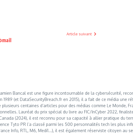
Article suivant
bmail
mien Bancal est une figure incontournable de la cybersécurité, reco
989 (et DataSecurityBreach.fr en 2015), il a fait de ce média une réf
 plusieurs centaines d’articles pour des médias comme Le Monde, Franc
nnelles. Lauréat du prix spécial du livre au FIC/InCyber 2022, finalis
anada (2024), il est reconnu pour sa capacité à allier pratique du t
nce Tyto PR l’a classé parmi les 500 personnalités tech les plus influ
France Info, RTL, M6, Medi1...), il est également réserviste citoyen au