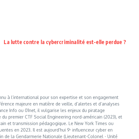
La lutte contre la cybercriminalité est-elle perdue ?
nnu à l’international pour son expertise et son engagement
érence majeure en matière de veille, d’alertes et d’analyses
e Info ou 01net, il vulgarise les enjeux du piratage
te du premier CTF Social Engineering nord-américain (2023), et
errain et transmission pédagogique. Le New York Times ou
entes en 2023. Il est aujourd’hui 9ᵉ influenceur cyber en
 sein de la Gendarmerie Nationale (Lieutenant-Colonel - Unité