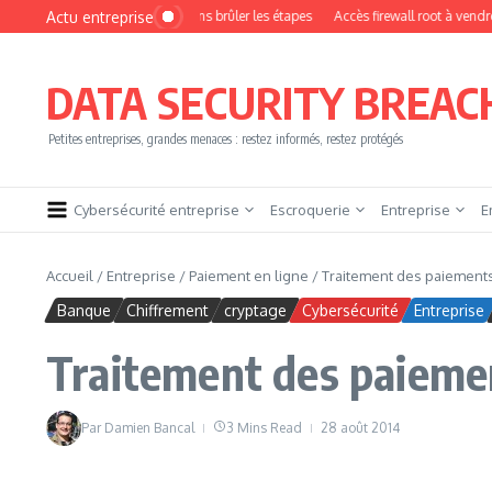
Aller au contenu
Actu entreprise
t devenir pentester sans brûler les étapes
Accès firewall root à vendre !
Yes
DATA SECURITY BREAC
Petites entreprises, grandes menaces : restez informés, restez protégés
Cybersécurité entreprise
Escroquerie
Entreprise
E
Accueil
/
Entreprise
/
Paiement en ligne
/
Traitement des paiements
Banque
Chiffrement
cryptage
Cybersécurité
Entreprise
Traitement des paieme
Par
Damien Bancal
3 Mins Read
28 août 2014