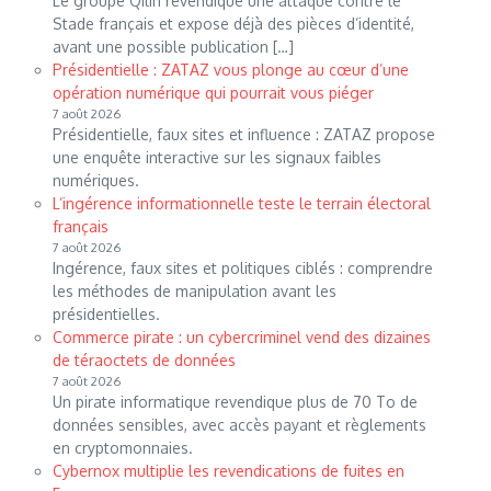
Le groupe Qilin revendique une attaque contre le
Stade français et expose déjà des pièces d’identité,
avant une possible publication […]
Présidentielle : ZATAZ vous plonge au cœur d’une
opération numérique qui pourrait vous piéger
7 août 2026
Présidentielle, faux sites et influence : ZATAZ propose
une enquête interactive sur les signaux faibles
numériques.
L’ingérence informationnelle teste le terrain électoral
français
7 août 2026
Ingérence, faux sites et politiques ciblés : comprendre
les méthodes de manipulation avant les
présidentielles.
Commerce pirate : un cybercriminel vend des dizaines
de téraoctets de données
7 août 2026
Un pirate informatique revendique plus de 70 To de
données sensibles, avec accès payant et règlements
en cryptomonnaies.
Cybernox multiplie les revendications de fuites en