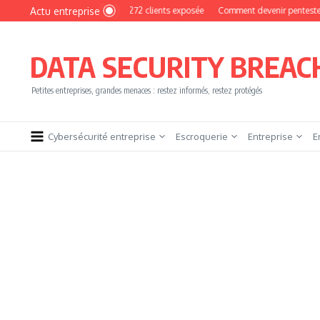
Aller au contenu
Actu entreprise
hoto : une base de 16 272 clients exposée
Comment devenir pentester sans brûle
DATA SECURITY BREAC
Petites entreprises, grandes menaces : restez informés, restez protégés
Cybersécurité entreprise
Escroquerie
Entreprise
E