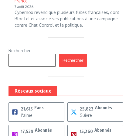
France
7 août 2026
Cybernox revendique plusieurs fuites françaises, dont
BlocTel et associe ses publications à une campagne
contre Chat Control et la politique.
Rechercher
Rechercher
Réseaux sociaux
Fans
Abonnés
21,615
25,823
J'aime
Suivre
Abonnés
Abonnés
17,539
15,260