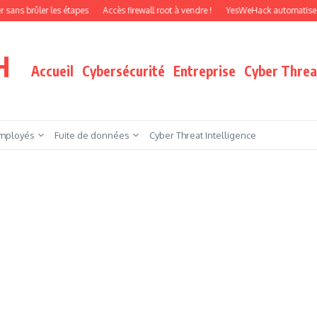
r les étapes
Accès firewall root à vendre !
YesWeHack automatise le pentest p
H
Accueil
Cybersécurité
Entreprise
Cyber Threat
mployés
Fuite de données
Cyber Threat Intelligence