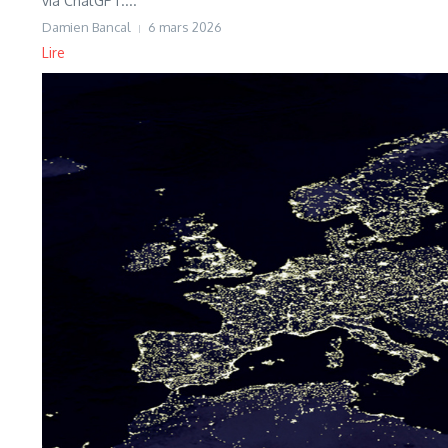
via ChatGPT....
Damien Bancal
6 mars 2026
Lire