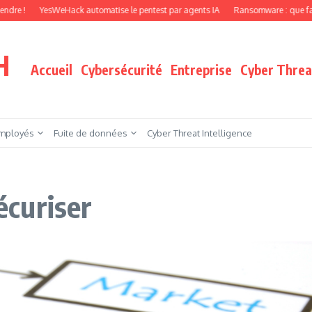
YesWeHack automatise le pentest par agents IA
Ransomware : que faire quand 
H
Accueil
Cybersécurité
Entreprise
Cyber Threat
mployés
Fuite de données
Cyber Threat Intelligence
sécuriser