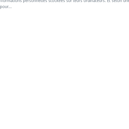
 informations personnelles stockées sur leurs ordinateurs. Et selon un
pour...