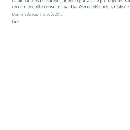
La plupart des utilisateurs jugent important de protéger leurs
récente enquête consultée par DataSecurityBreach.fr, réalisée 
Damien Bancal
5 août 2013
Lire