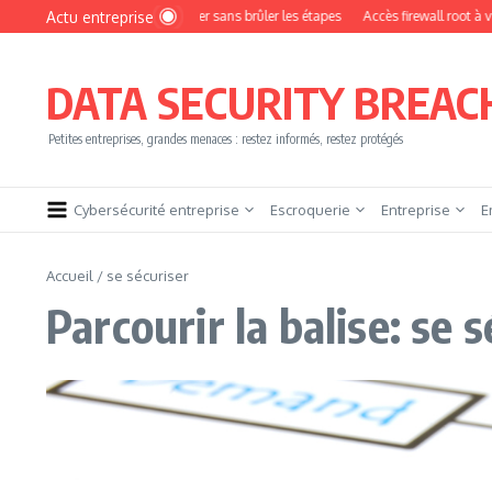
Aller au contenu
Actu entreprise
Comment devenir pentester sans brûler les étapes
Accès firewall root à vendre !
DATA SECURITY BREAC
Petites entreprises, grandes menaces : restez informés, restez protégés
Cybersécurité entreprise
Escroquerie
Entreprise
E
Accueil
/
se sécuriser
Parcourir la balise: se 