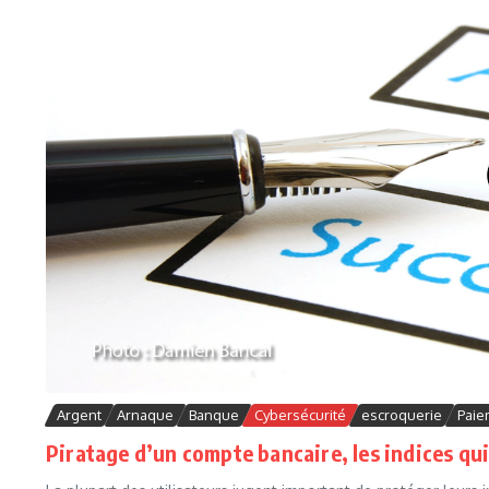
Argent
Arnaque
Banque
Cybersécurité
escroquerie
Paie
Piratage d’un compte bancaire, les indices qui 