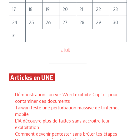
17
18
19
20
21
22
23
24
25
26
27
28
29
30
31
« Juil
Articles en UNE
Démonstration : un ver Word exploite Copilot pour
contaminer des documents
Taïwan teste une perturbation massive de l’internet
mobile
L’IA découvre plus de failles sans accroître leur
exploitation
Comment devenir pentester sans brûler les étapes