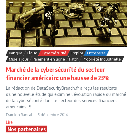
Banque
Cloud
Cybersécurité
Emploi
Entreprise
Mise à jour
Paiement en ligne
Patch
Propriété Industrielle
Marché de la cybersécurité du secteur
financier américain: une hausse de 23%
La rédaction de DataSecurityBreach.fr a reçu les résultats
d’une nouvelle étude qui examine l’évolution rapide du marché
de la cybersécurité dans le secteur des services financiers
américains. S...
Damien Bancal
5 décembre 2014
Lire
Nos partenaires