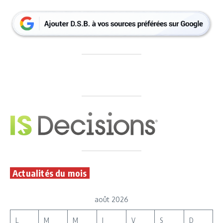
Actualités du mois
août 2026
L
M
M
J
V
S
D