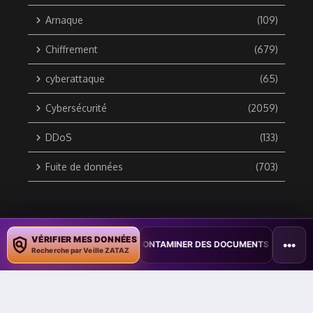
Arnaque
(109)
Chiffrement
(679)
cyberattaque
(65)
Cybersécurité
(2059)
DDoS
(133)
Fuite de données
(703)
Copyright © 2010 / 2026 DATA SECURITY BREACH - Groupe
VÉRIFIER MES DONNÉES
•••
LOITE COPILOT POUR CONTAMINER DES DOCUMENTS
•
TAÏWAN TEST
ZATAZ Média
Recherche par Veille ZATAZ