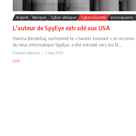
Argent
Banque
Cyber-attaque
Cybersécurité
escroquerie
L’auteur de SpyEye extradé aux USA
Hamza Bendellaj, surnommé le « hacker souriant » et reconnu s
du virus informatique SpyEye, a été extradé vers les Et...
Damien Bancal
7 mai 2013
Lire