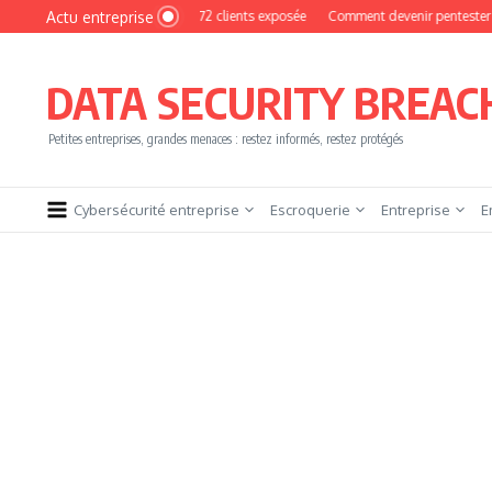
Aller au contenu
Actu entreprise
oto : une base de 16 272 clients exposée
Comment devenir pentester sans brûler
DATA SECURITY BREAC
Petites entreprises, grandes menaces : restez informés, restez protégés
Cybersécurité entreprise
Escroquerie
Entreprise
E