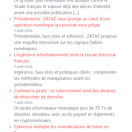
Le groupe Qilin revendique une attaque contre le
Stade français et expose déjà des pièces d’identité,
avant une possible publication […]
Présidentielle : ZATAZ vous plonge au cœur d’une
opération numérique qui pourrait vous piéger
7 août 2026
Présidentielle, faux sites et influence : ZATAZ propose
une enquête interactive sur les signaux faibles
numériques.
L’ingérence informationnelle teste le terrain électoral
français
7 août 2026
Ingérence, faux sites et politiques ciblés : comprendre
les méthodes de manipulation avant les
présidentielles.
Commerce pirate : un cybercriminel vend des dizaines
de téraoctets de données
7 août 2026
Un pirate informatique revendique plus de 70 To de
données sensibles, avec accès payant et règlements
en cryptomonnaies.
Cybernox multiplie les revendications de fuites en