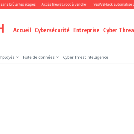
 les étapes
Accès firewall root à vendre !
YesWeHack automatise le pentest pa
H
Accueil
Cybersécurité
Entreprise
Cyber Threat
mployés
Fuite de données
Cyber Threat Intelligence