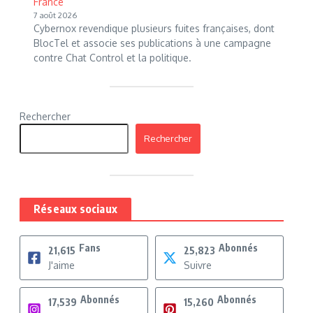
France
7 août 2026
Cybernox revendique plusieurs fuites françaises, dont
BlocTel et associe ses publications à une campagne
contre Chat Control et la politique.
Rechercher
Rechercher
Réseaux sociaux
Fans
Abonnés
21,615
25,823
J'aime
Suivre
Abonnés
Abonnés
17,539
15,260