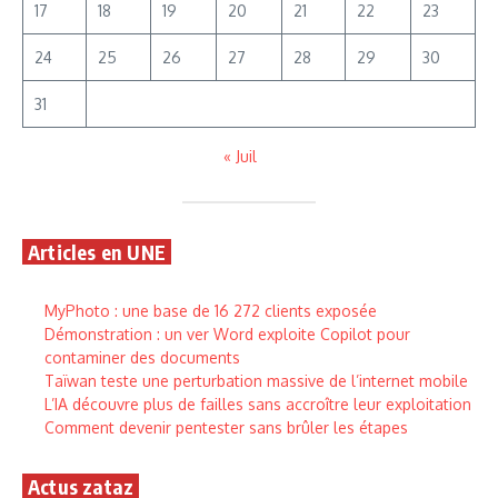
17
18
19
20
21
22
23
24
25
26
27
28
29
30
31
« Juil
Articles en UNE
MyPhoto : une base de 16 272 clients exposée
Démonstration : un ver Word exploite Copilot pour
contaminer des documents
Taïwan teste une perturbation massive de l’internet mobile
L’IA découvre plus de failles sans accroître leur exploitation
Comment devenir pentester sans brûler les étapes
Actus zataz