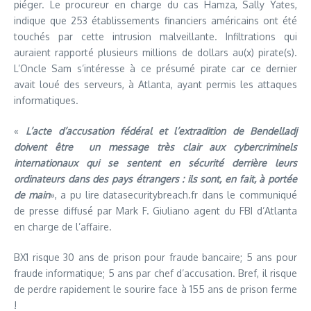
piéger. Le procureur en charge du cas Hamza, Sally Yates,
indique que 253 établissements financiers américains ont été
touchés par cette intrusion malveillante. Infiltrations qui
auraient rapporté plusieurs millions de dollars au(x) pirate(s).
L’Oncle Sam s’intéresse à ce présumé pirate car ce dernier
avait loué des serveurs, à Atlanta, ayant permis les attaques
informatiques.
«
L’acte d’accusation fédéral et l’extradition de Bendelladj
doivent être un message très clair aux cybercriminels
internationaux qui se sentent en sécurité derrière leurs
ordinateurs dans des pays étrangers : ils sont, en fait, à portée
de main
», a pu lire datasecuritybreach.fr dans le communiqué
de presse diffusé par Mark F. Giuliano agent du FBI d’Atlanta
en charge de l’affaire.
BX1 risque 30 ans de prison pour fraude bancaire; 5 ans pour
fraude informatique; 5 ans par chef d’accusation. Bref, il risque
de perdre rapidement le sourire face à 155 ans de prison ferme
!