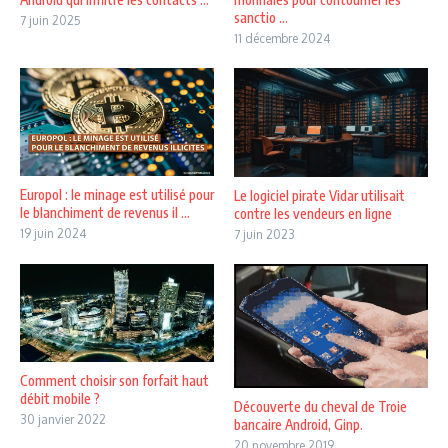
sanctio ...
7 juin 2025
11 décembre 2024
Europol : le minage est utilisé pour
Le logiciel pirate Vidar utilisait
le blanchiment de revenus il ...
contre les vendeurs en ligne
19 juin 2024
7 juin 2023
Comment choisir son forfait haut
débit mobile ?
Découverte du cheval de Troie
30 janvier 2022
bancaire Android, Ginp.
20 novembre 2019