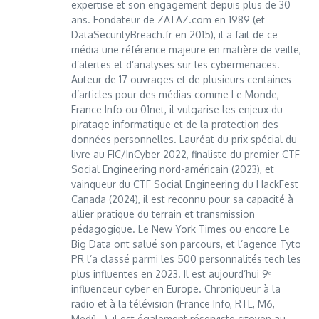
expertise et son engagement depuis plus de 30
ans. Fondateur de ZATAZ.com en 1989 (et
DataSecurityBreach.fr en 2015), il a fait de ce
média une référence majeure en matière de veille,
d’alertes et d’analyses sur les cybermenaces.
Auteur de 17 ouvrages et de plusieurs centaines
d’articles pour des médias comme Le Monde,
France Info ou 01net, il vulgarise les enjeux du
piratage informatique et de la protection des
données personnelles. Lauréat du prix spécial du
livre au FIC/InCyber 2022, finaliste du premier CTF
Social Engineering nord-américain (2023), et
vainqueur du CTF Social Engineering du HackFest
Canada (2024), il est reconnu pour sa capacité à
allier pratique du terrain et transmission
pédagogique. Le New York Times ou encore Le
Big Data ont salué son parcours, et l’agence Tyto
PR l’a classé parmi les 500 personnalités tech les
plus influentes en 2023. Il est aujourd’hui 9ᵉ
influenceur cyber en Europe. Chroniqueur à la
radio et à la télévision (France Info, RTL, M6,
Medi1...), il est également réserviste citoyen au