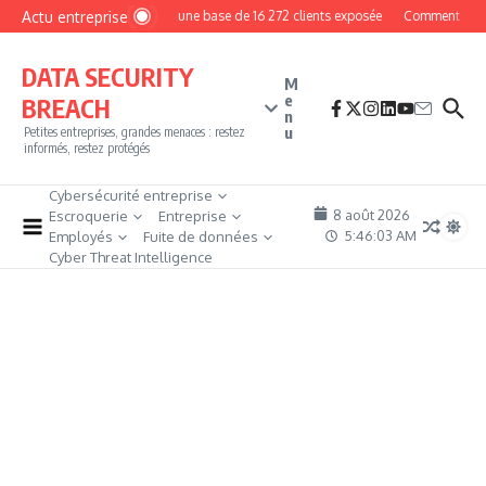
Aller au contenu
Actu entreprise
MyPhoto : une base de 16 272 clients exposée
Comment devenir
DATA SECURITY
M
e
BREACH
n
u
Petites entreprises, grandes menaces : restez
informés, restez protégés
Cybersécurité entreprise
8 août 2026
Escroquerie
Entreprise
5:46:04 AM
Employés
Fuite de données
Cyber Threat Intelligence