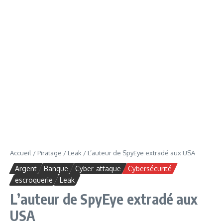
Accueil
/
Piratage
/
Leak
/
L’auteur de SpyEye extradé aux USA
Argent
Banque
Cyber-attaque
Cybersécurité
escroquerie
Leak
L’auteur de SpyEye extradé aux
USA