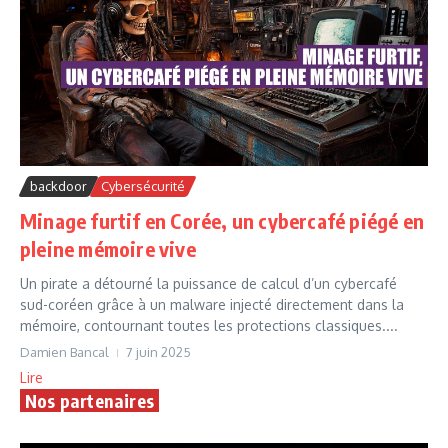
backdoor
Cybersécurité
Minage furtif en Corée, un cybercafé piégé en
pleine mémoire vive
Un pirate a détourné la puissance de calcul d’un cybercafé
sud-coréen grâce à un malware injecté directement dans la
mémoire, contournant toutes les protections classiques....
Damien Bancal
7 juin 2025
Lire
Nos partenaires