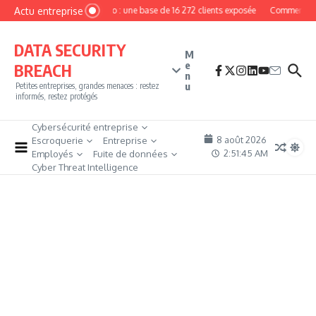
Aller au contenu
Actu entreprise
MyPhoto : une base de 16 272 clients exposée
Comment deve
DATA SECURITY
M
e
BREACH
n
u
Petites entreprises, grandes menaces : restez
informés, restez protégés
Cybersécurité entreprise
8 août 2026
Escroquerie
Entreprise
2:51:46 AM
Employés
Fuite de données
Cyber Threat Intelligence