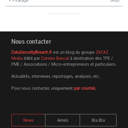
Piratage
(432)
Nous contacter
DataSecurityBreach.fr
est un blog du groupe
ZATAZ
Media
édité par
Damien Bancal
à destination des TPE /
PME / Associations / Micro-entrepreneurs et particuliers.
Actualités, interviews, reportages, analyses, etc.
Pour nous contacter, uniquement
par courriel
.
News
Aimés
Bla Bla