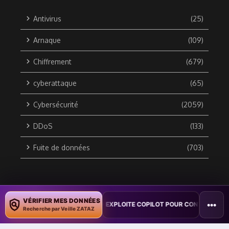
Antivirus
(25)
Arnaque
(109)
Chiffrement
(679)
cyberattaque
(65)
Cybersécurité
(2059)
DDoS
(133)
Fuite de données
(703)
Copyright © 2010 / 2026 DATA SECURITY BREACH - Groupe
VÉRIFIER MES DONNÉES
•••
TION : UN VER WORD EXPLOITE COPILOT POUR CONTAMINER DES DOCU
ZATAZ Média
Recherche par Veille ZATAZ