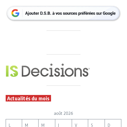
Actualités du mois
août 2026
L
M
M
J
V
S
D