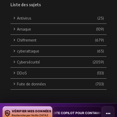
Liste des sujets
Antivirus
(25)
Arnaque
(109)
Chiffrement
(679)
cyberattaque
(65)
Cybersécurité
(2059)
DDoS
(133)
Fuite de données
(703)
Copyright © 2010 / 2026 DATA SECURITY BREACH - Groupe
VÉRIFIER MES DONNÉES
•••
 : UN VER WORD EXPLOITE COPILOT POUR CONTAMINER DES DOCUMENTS
ZATAZ Média
Recherche par Veille ZATAZ