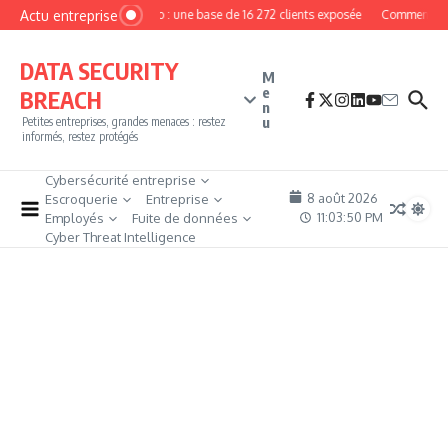
Aller au contenu
Actu entreprise
MyPhoto : une base de 16 272 clients exposée
Comment deven
DATA SECURITY
M
e
BREACH
n
u
Petites entreprises, grandes menaces : restez
informés, restez protégés
Cybersécurité entreprise
8 août 2026
Escroquerie
Entreprise
11:03:51 PM
Employés
Fuite de données
Cyber Threat Intelligence