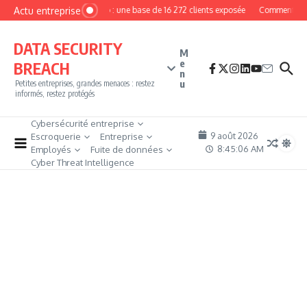
Aller au contenu
Actu entreprise
MyPhoto : une base de 16 272 clients exposée
Comment deven
DATA SECURITY
M
e
BREACH
n
u
Petites entreprises, grandes menaces : restez
informés, restez protégés
Cybersécurité entreprise
9 août 2026
Escroquerie
Entreprise
8:45:07 AM
Employés
Fuite de données
Cyber Threat Intelligence