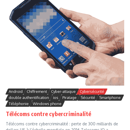
Android
Chiffrement
Cyber-attaque
Cybersécurité
double authentification
ios
Piratage
Sécurité
Smartphone
Téléphonie
Windows phone
Télécoms contre cybercriminalité
Télécoms contre cybercriminalité : perte de 300 milliards de
dollars US à l’échelle mondiale en 2016 Telecoms IQ a