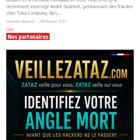
récemment interrogé André Spantell, gestionnaire des fraudes
chez Telia Company, l&rs...
Damien Bancal
28 février 2017
Lire
Nos partenaires