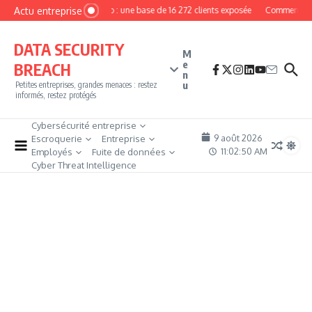
Aller au contenu
Actu entreprise
MyPhoto : une base de 16 272 clients exposée
Comment deven
DATA SECURITY
M
e
BREACH
n
u
Petites entreprises, grandes menaces : restez
informés, restez protégés
Cybersécurité entreprise
9 août 2026
Escroquerie
Entreprise
11:02:51 AM
Employés
Fuite de données
Cyber Threat Intelligence