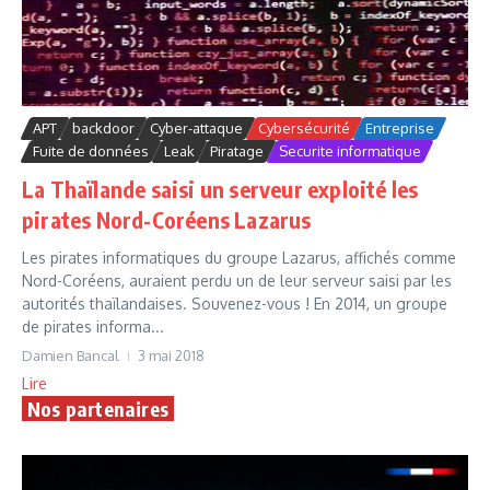
APT
backdoor
Cyber-attaque
Cybersécurité
Entreprise
Fuite de données
Leak
Piratage
Securite informatique
La Thaïlande saisi un serveur exploité les
pirates Nord-Coréens Lazarus
Les pirates informatiques du groupe Lazarus, affichés comme
Nord-Coréens, auraient perdu un de leur serveur saisi par les
autorités thaïlandaises. Souvenez-vous ! En 2014, un groupe
de pirates informa...
Damien Bancal
3 mai 2018
Lire
Nos partenaires