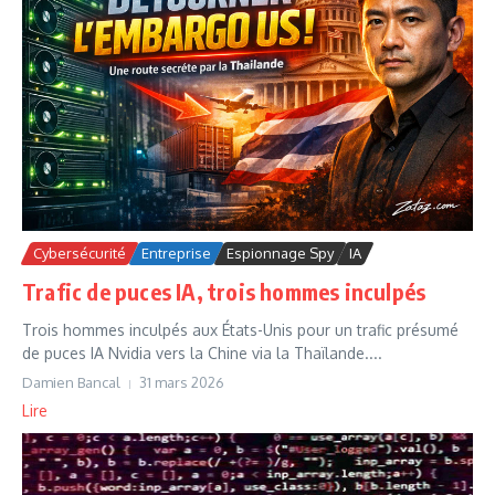
Cybersécurité
Entreprise
Espionnage Spy
IA
Trafic de puces IA, trois hommes inculpés
Trois hommes inculpés aux États-Unis pour un trafic présumé
de puces IA Nvidia vers la Chine via la Thaïlande....
Damien Bancal
31 mars 2026
Lire