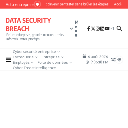
Aller au contenu
Actu entreprise
Comment devenir pentester sans brûler les étapes
Accès fire
DATA SECURITY
M
e
BREACH
n
u
Petites entreprises, grandes menaces : restez
informés, restez protégés
Cybersécurité entreprise
6 août 2026
Escroquerie
Entreprise
9:06:19 PM
Employés
Fuite de données
Cyber Threat Intelligence