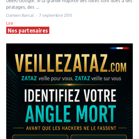
UBER/Google. Si la grande majorité des fuites sont dues à des
piratages, des ...
Damien Bancal
7 septembre 2015
Lire
Nos partenaires