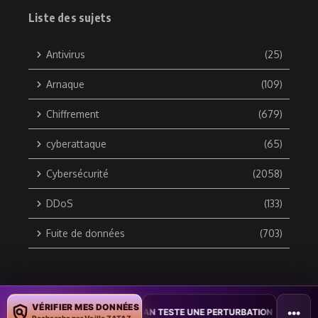
Liste des sujets
Antivirus
(25)
Arnaque
(109)
Chiffrement
(679)
cyberattaque
(65)
Cybersécurité
(2058)
DDoS
(133)
Fuite de données
(703)
Copyright © 2010 / 2026 DATA SECURITY BREACH - Groupe
VÉRIFIER MES DONNÉES
•••
UMENTS
•
TAÏWAN TESTE UNE PERTURBATION MASSIVE DE L’INTERN
ZATAZ Média