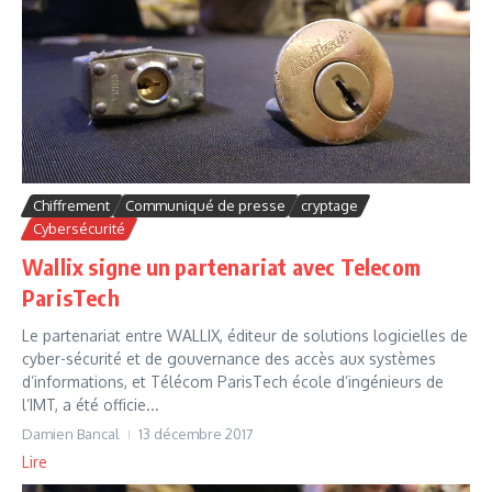
Chiffrement
Communiqué de presse
cryptage
Cybersécurité
Wallix signe un partenariat avec Telecom
ParisTech
Le partenariat entre WALLIX, éditeur de solutions logicielles de
cyber-sécurité et de gouvernance des accès aux systèmes
d’informations, et Télécom ParisTech école d’ingénieurs de
l’IMT, a été officie...
Damien Bancal
13 décembre 2017
Lire