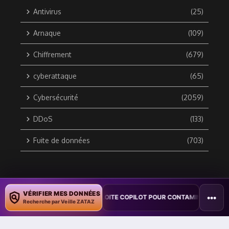
Antivirus
(25)
Arnaque
(109)
Chiffrement
(679)
cyberattaque
(65)
Cybersécurité
(2059)
DDoS
(133)
Fuite de données
(703)
Copyright © 2010 / 2026 DATA SECURITY BREACH - Groupe
VÉRIFIER MES DONNÉES
•••
 UN VER WORD EXPLOITE COPILOT POUR CONTAMINER DES DOCUMENTS
ZATAZ Média
Recherche par Veille ZATAZ