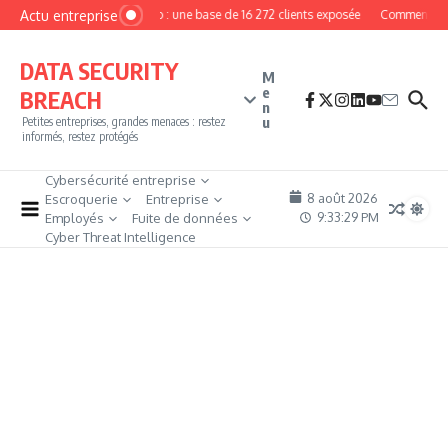
Aller au contenu
Actu entreprise
MyPhoto : une base de 16 272 clients exposée
Comment deven
DATA SECURITY
M
e
BREACH
n
u
Petites entreprises, grandes menaces : restez
informés, restez protégés
Cybersécurité entreprise
8 août 2026
Escroquerie
Entreprise
9:33:30 PM
Employés
Fuite de données
Cyber Threat Intelligence