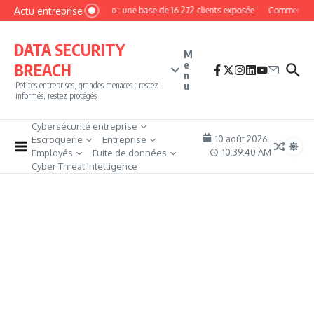
Aller au contenu
Actu entreprise
MyPhoto : une base de 16 272 clients exposée
Comment deve
DATA SECURITY
M
e
BREACH
n
u
Petites entreprises, grandes menaces : restez
informés, restez protégés
Cybersécurité entreprise
10 août 2026
Escroquerie
Entreprise
10:39:40 AM
Employés
Fuite de données
Cyber Threat Intelligence