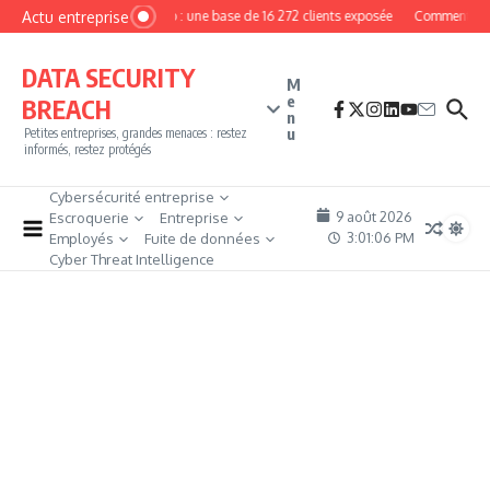
Aller au contenu
Actu entreprise
MyPhoto : une base de 16 272 clients exposée
Comment deven
DATA SECURITY
M
e
BREACH
n
u
Petites entreprises, grandes menaces : restez
informés, restez protégés
Cybersécurité entreprise
9 août 2026
Escroquerie
Entreprise
3:01:07 PM
Employés
Fuite de données
Cyber Threat Intelligence