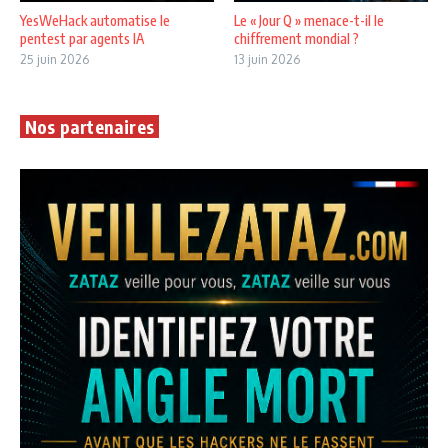
YesWeHack automatise le
Le « Jour Q » menace-t-il le
pentest par agents IA
chiffrement mondial ?
25 juin 2026
13 juin 2026
Nos partenaires