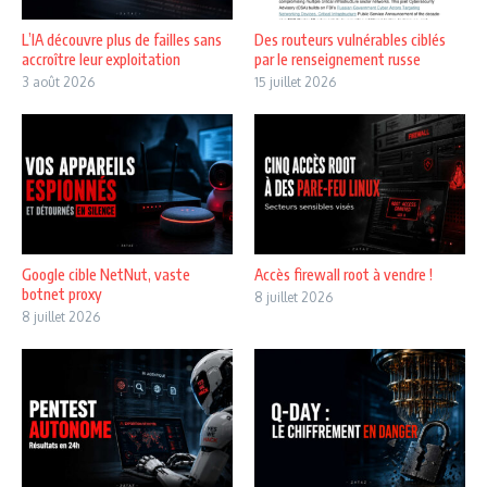
L’IA découvre plus de failles sans
Des routeurs vulnérables ciblés
accroître leur exploitation
par le renseignement russe
3 août 2026
15 juillet 2026
Google cible NetNut, vaste
Accès firewall root à vendre !
botnet proxy
8 juillet 2026
8 juillet 2026