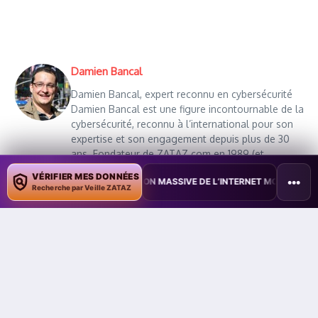
Damien Bancal
Damien Bancal, expert reconnu en cybersécurité
Damien Bancal est une figure incontournable de la
cybersécurité, reconnu à l’international pour son
expertise et son engagement depuis plus de 30
ans. Fondateur de ZATAZ.com en 1989 (et
DataSecurityBreach.fr en 2015), il a fait de ce
VÉRIFIER MES DONNÉES
•••
ERTURBATION MASSIVE DE L’INTERNET MOBILE
•
L’IA DÉCOUVRE PL
média une référence majeure en matière de veille,
Recherche par Veille ZATAZ
d’alertes et d’analyses sur les cybermenaces.
Auteur de 17 ouvrages et de plusieurs centaines
d’articles pour des médias comme Le Monde,
France Info ou 01net, il vulgarise les enjeux du
piratage informatique et de la protection des
données personnelles. Lauréat du prix spécial du
livre au FIC/InCyber 2022, finaliste du premier CTF
Social Engineering nord-américain (2023), et
vainqueur du CTF Social Engineering du HackFest