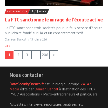
Cybersécurité
IA
Justice
La FTC sanctionne le mirage de l’écoute active
La FTC sanctionne trois sociétés pour un faux service d’écoute
publicitaire fondé sur l’IA et un consentement fictif....
Damien Bancal
13 juin 2026
Lire
1
2
3
...
206
Nous contacter
DataSecurityBreach.fr
est un blog du groupe
ZATAZ
Media
édité par
Damien Bancal
à destination des TPE /
PME / Associations / Micro-entrepreneurs et particuliers.
Actualités, interviews, reportages, analyses, etc.