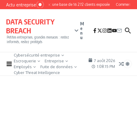
Aller au contenu
Actu entreprise
MyPhoto : une base de 16 272 clients exposée
Comment deven
DATA SECURITY
M
e
BREACH
n
u
Petites entreprises, grandes menaces : restez
informés, restez protégés
Cybersécurité entreprise
7 août 2026
Escroquerie
Entreprise
1:08:16 PM
Employés
Fuite de données
Cyber Threat Intelligence