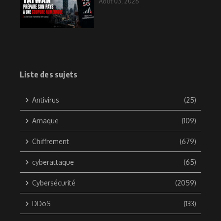
Août 03, 2026
Liste des sujets
Antivirus
(25)
Arnaque
(109)
Chiffrement
(679)
cyberattaque
(65)
Cybersécurité
(2059)
DDoS
(133)