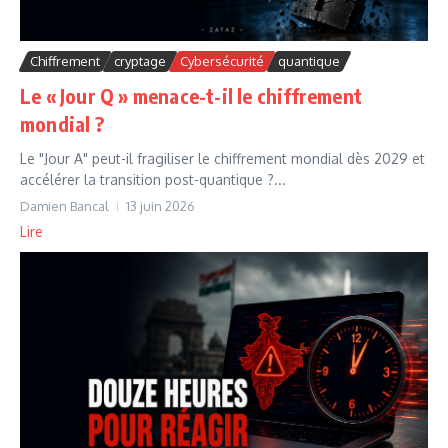
Chiffrement
cryptage
Cybersécurité
quantique
Le « Jour Q » menace-t-il le chiffrement
mondial ?
Le "Jour A" peut-il fragiliser le chiffrement mondial dès 2029 et
accélérer la transition post-quantique ?...
Damien Bancal
13 juin 2026
Lire