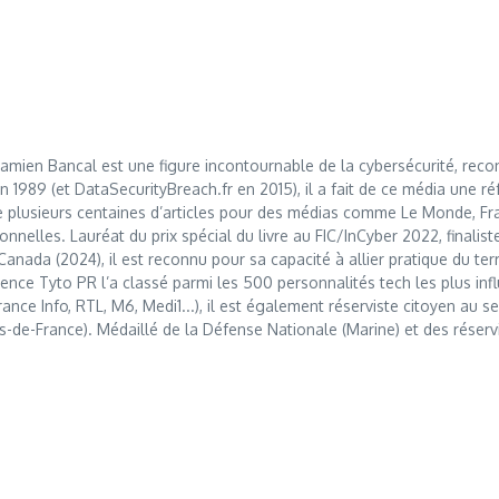
mien Bancal est une figure incontournable de la cybersécurité, reco
989 (et DataSecurityBreach.fr en 2015), il a fait de ce média une réf
 plusieurs centaines d’articles pour des médias comme Le Monde, Franc
nnelles. Lauréat du prix spécial du livre au FIC/InCyber 2022, finalis
anada (2024), il est reconnu pour sa capacité à allier pratique du t
nce Tyto PR l’a classé parmi les 500 personnalités tech les plus influ
France Info, RTL, M6, Medi1...), il est également réserviste citoyen au
s-de-France). Médaillé de la Défense Nationale (Marine) et des réserv