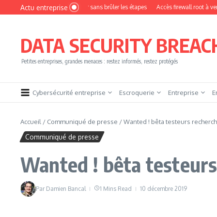
Aller au contenu
Actu entreprise
ment devenir pentester sans brûler les étapes
Accès firewall root à vendre !
DATA SECURITY BREAC
Petites entreprises, grandes menaces : restez informés, restez protégés
Cybersécurité entreprise
Escroquerie
Entreprise
E
Accueil
/
Communiqué de presse
/
Wanted ! bêta testeurs recherc
Communiqué de presse
Wanted ! bêta testeurs
Par
Damien Bancal
1 Mins Read
10 décembre 2019