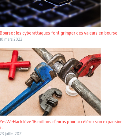
Bourse : les cyberattaques font grimper des valeurs en bourse
10 mars 2022
YesWeHack lève 16 millions d’euros pour accélérer son expansion
i ...
23 juillet 2021