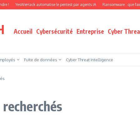
YesWeHack automatise le pentest par agents IA
Ransomware : que faire quand vos
H
Accueil
Cybersécurité
Entreprise
Cyber Threat
mployés
Fuite de données
Cyber Threat Intelligence
hés
 recherchés