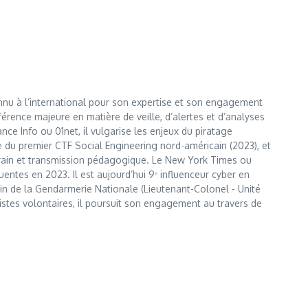
nnu à l’international pour son expertise et son engagement
érence majeure en matière de veille, d’alertes et d’analyses
e Info ou 01net, il vulgarise les enjeux du piratage
te du premier CTF Social Engineering nord-américain (2023), et
errain et transmission pédagogique. Le New York Times ou
entes en 2023. Il est aujourd’hui 9ᵉ influenceur cyber en
 sein de la Gendarmerie Nationale (Lieutenant-Colonel - Unité
istes volontaires, il poursuit son engagement au travers de