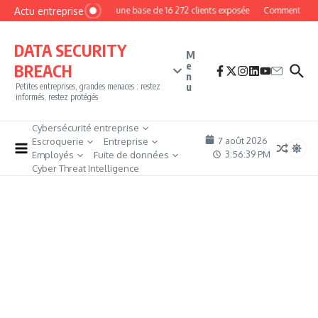
Aller au contenu
Actu entreprise
MyPhoto : une base de 16 272 clients exposée
Comment devenir 
DATA SECURITY
M
e
BREACH
n
u
Petites entreprises, grandes menaces : restez
informés, restez protégés
Cybersécurité entreprise
7 août 2026
Escroquerie
Entreprise
3:56:41 PM
Employés
Fuite de données
Cyber Threat Intelligence