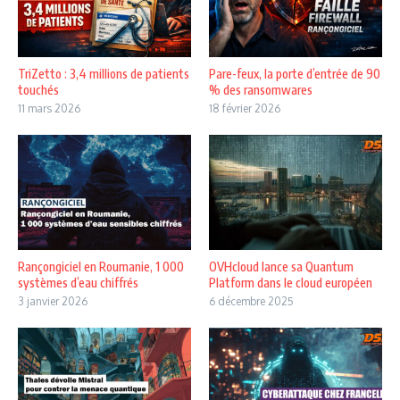
TriZetto : 3,4 millions de patients
Pare-feux, la porte d’entrée de 90
touchés
% des ransomwares
11 mars 2026
18 février 2026
Rançongiciel en Roumanie, 1 000
OVHcloud lance sa Quantum
systèmes d’eau chiffrés
Platform dans le cloud européen
3 janvier 2026
6 décembre 2025