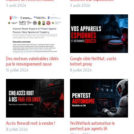
3 août 2026
3 août 2026
Des routeurs vulnérables ciblés
Google cible NetNut, vaste
par le renseignement russe
botnet proxy
15 juillet 2026
8 juillet 2026
Accès firewall root à vendre !
YesWeHack automatise le
pentest par agents IA
8 juillet 2026