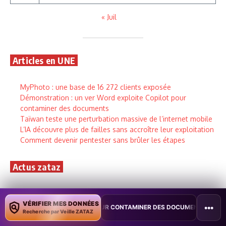
« Juil
Articles en UNE
MyPhoto : une base de 16 272 clients exposée
Démonstration : un ver Word exploite Copilot pour
contaminer des documents
Taïwan teste une perturbation massive de l’internet mobile
L’IA découvre plus de failles sans accroître leur exploitation
Comment devenir pentester sans brûler les étapes
Actus zataz
Une cyberattaque vise plus de 30 réseaux d’eau
3 août 2026
VÉRIFIER MES DONNÉES
•••
 POUR CONTAMINER DES DOCUMENTS
•
TAÏWAN TESTE UNE PERTURB
Cyberattaque : plus de 30 réseaux d’eau ciblés,
Recherche par Veille ZATAZ
renseignement cyber et réponse coordonnée mobilisés.