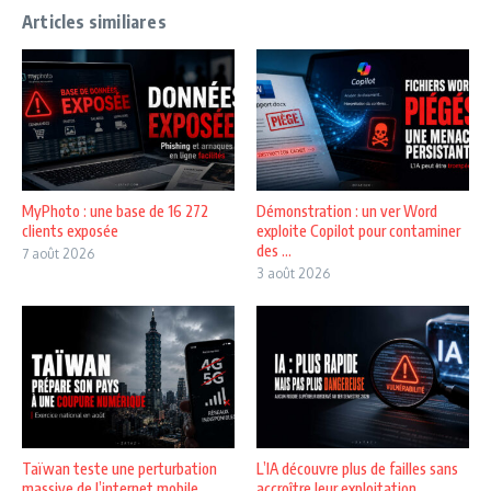
Articles similiares
MyPhoto : une base de 16 272
Démonstration : un ver Word
clients exposée
exploite Copilot pour contaminer
des ...
7 août 2026
3 août 2026
Taïwan teste une perturbation
L’IA découvre plus de failles sans
massive de l’internet mobile
accroître leur exploitation