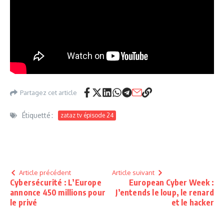
Partagez cet article
Étiquetté :
zataz tv épisode 24
Article précédent
Article suivant
Cybersécurité : L’Europe
European Cyber Week :
annonce 450 millions pour
J’entends le loup, le renard
le privé
et le hacker