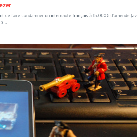
ezer
ent de faire condamner un internaute français à 15.000€ d’amende (a
s...