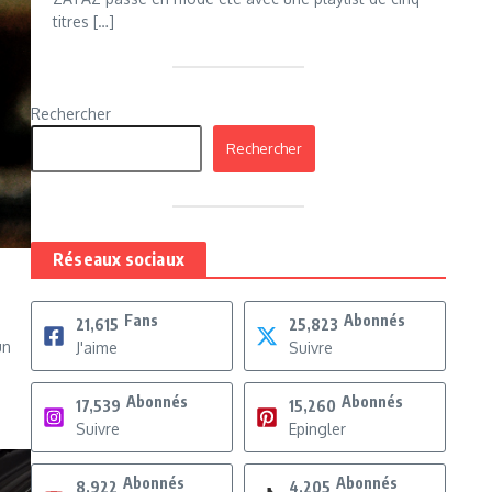
titres […]
Rechercher
Rechercher
Réseaux sociaux
Fans
Abonnés
21,615
25,823
un
J'aime
Suivre
Abonnés
Abonnés
17,539
15,260
Suivre
Epingler
Abonnés
Abonnés
8,922
4,205