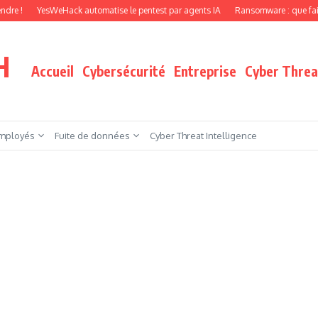
automatise le pentest par agents IA
Ransomware : que faire quand vos fichiers 
H
Accueil
Cybersécurité
Entreprise
Cyber Threat
mployés
Fuite de données
Cyber Threat Intelligence