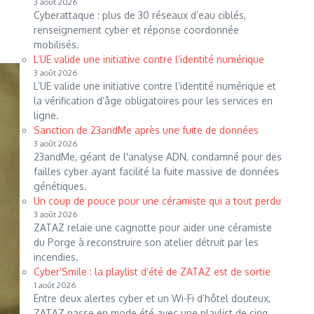
3 août 2026
Cyberattaque : plus de 30 réseaux d’eau ciblés,
renseignement cyber et réponse coordonnée
mobilisés.
L’UE valide une initiative contre l’identité numérique
3 août 2026
L’UE valide une initiative contre l’identité numérique et
la vérification d’âge obligatoires pour les services en
ligne.
Sanction de 23andMe après une fuite de données
3 août 2026
23andMe, géant de l'analyse ADN, condamné pour des
failles cyber ayant facilité la fuite massive de données
génétiques.
Un coup de pouce pour une céramiste qui a tout perdu
3 août 2026
ZATAZ relaie une cagnotte pour aider une céramiste
du Porge à reconstruire son atelier détruit par les
incendies.
Cyber’Smile : la playlist d’été de ZATAZ est de sortie
1 août 2026
Entre deux alertes cyber et un Wi-Fi d’hôtel douteux,
ZATAZ passe en mode été avec une playlist de cinq