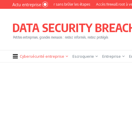
Aller au contenu
Actu entreprise
nir pentester sans brûler les étapes
Accès firewall root à vendre !
YesWeHack 
DATA SECURITY BREAC
Petites entreprises, grandes menaces : restez informés, restez protégés
Cybersécurité entreprise
Escroquerie
Entreprise
E