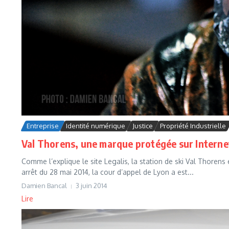
Entreprise
Identité numérique
Justice
Propriété Industrielle
Val Thorens, une marque protégée sur Interne
Comme l’explique le site Legalis, la station de ski Val Thorens
arrêt du 28 mai 2014, la cour d’appel de Lyon a est...
Damien Bancal
3 juin 2014
Lire