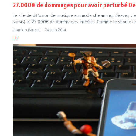
27.000€ de dommages pour avoir perturbé De
Le site de diffusion de musique en mode streaming, Deezer, vi
sursis) et 27.000€ de dommages-intérêts. Comme le stipule le 
Damien Bancal
24 juin 2014
Lire