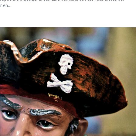
 en...