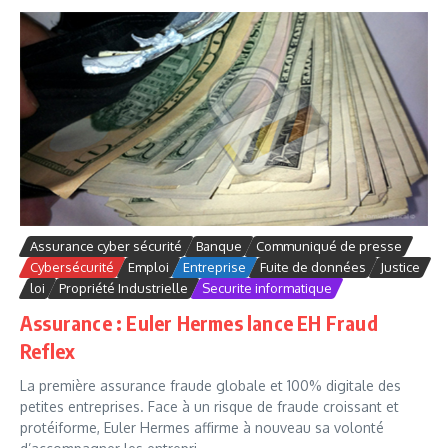
Assurance cyber sécurité
Banque
Communiqué de presse
Cybersécurité
Emploi
Entreprise
Fuite de données
Justice
loi
Propriété Industrielle
Securite informatique
Assurance : Euler Hermes lance EH Fraud
Reflex
La première assurance fraude globale et 100% digitale des
petites entreprises. Face à un risque de fraude croissant et
protéiforme, Euler Hermes affirme à nouveau sa volonté