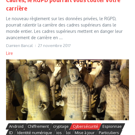
carrière
Le nouveau règlement sur les données privées, le RGPD,
pourrait ralentir la carrière des cadres supérieurs dans le
monde entier. Les cadres supérieurs mettent en danger leur
avancement de carrière en ...
Damien Bancal
27 novembre 2017
Lire
Android
Chiffrement
cryptage
Cybersécurité
Espionnae
ID
Identité numérique
ios
loi
Mise à jour
Particuliers