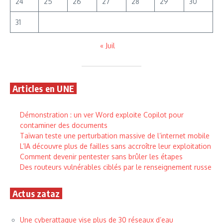
24
25
26
27
28
29
30
31
« Juil
Articles en UNE
Démonstration : un ver Word exploite Copilot pour
contaminer des documents
Taïwan teste une perturbation massive de l’internet mobile
L’IA découvre plus de failles sans accroître leur exploitation
Comment devenir pentester sans brûler les étapes
Des routeurs vulnérables ciblés par le renseignement russe
Actus zataz
Une cyberattaque vise plus de 30 réseaux d’eau