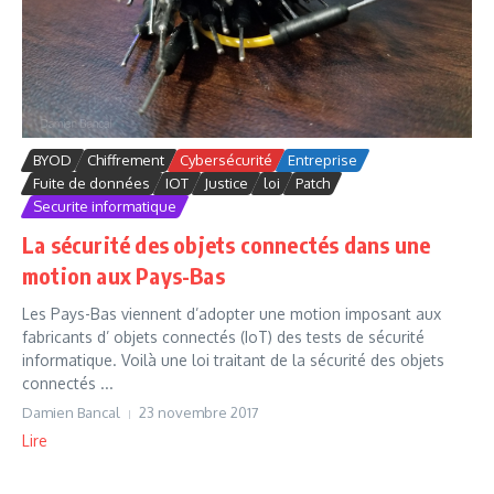
BYOD
Chiffrement
Cybersécurité
Entreprise
Fuite de données
IOT
Justice
loi
Patch
Securite informatique
La sécurité des objets connectés dans une
motion aux Pays-Bas
Les Pays-Bas viennent d’adopter une motion imposant aux
fabricants d’ objets connectés (IoT) des tests de sécurité
informatique. Voilà une loi traitant de la sécurité des objets
connectés ...
Damien Bancal
23 novembre 2017
Lire