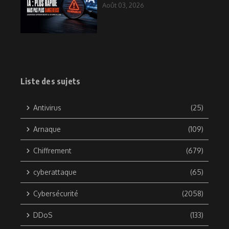
Août 03, 2026
Liste des sujets
Antivirus
(25)
Arnaque
(109)
Chiffrement
(679)
cyberattaque
(65)
Cybersécurité
(2058)
DDoS
(133)