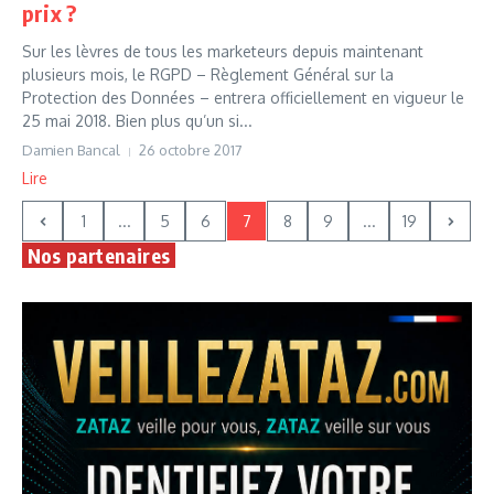
prix ?
Sur les lèvres de tous les marketeurs depuis maintenant
plusieurs mois, le RGPD – Règlement Général sur la
Protection des Données – entrera officiellement en vigueur le
25 mai 2018. Bien plus qu’un si...
Damien Bancal
26 octobre 2017
Lire
1
...
5
6
7
8
9
...
19
Nos partenaires