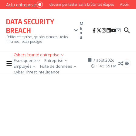
Aller au contenu
Actu entreprise
Comment devenir pentester sans brûler les étapes
Accès firewal
DATA SECURITY
M
e
BREACH
n
u
Petites entreprises, grandes menaces : restez
informés, restez protégés
Cybersécurité entreprise
7 août 2026
Escroquerie
Entreprise
11:45:56 PM
Employés
Fuite de données
Cyber Threat Intelligence