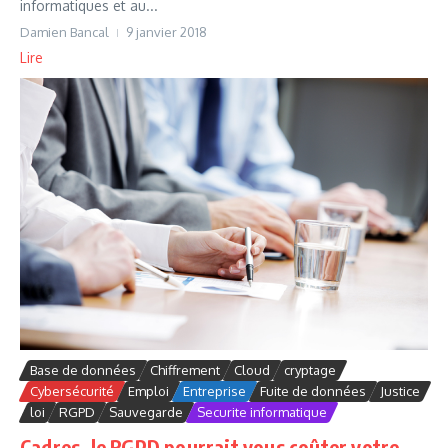
informatiques et au...
Damien Bancal
9 janvier 2018
Lire
Base de données
Chiffrement
Cloud
cryptage
Cybersécurité
Emploi
Entreprise
Fuite de données
Justice
loi
RGPD
Sauvegarde
Securite informatique
Cadres, le RGPD pourrait vous coûter votre