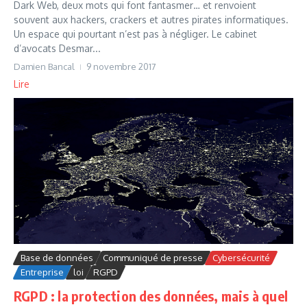
Dark Web, deux mots qui font fantasmer… et renvoient
souvent aux hackers, crackers et autres pirates informatiques.
Un espace qui pourtant n’est pas à négliger. Le cabinet
d’avocats Desmar...
Damien Bancal
9 novembre 2017
Lire
Base de données
Communiqué de presse
Cybersécurité
Entreprise
loi
RGPD
RGPD : la protection des données, mais à quel