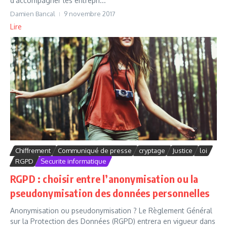
d’accompagner les entrepri...
Damien Bancal
9 novembre 2017
Lire
Chiffrement
Communiqué de presse
cryptage
Justice
loi
RGPD
Securite informatique
RGPD : choisir entre l’anonymisation ou la
pseudonymisation des données personnelles
Anonymisation ou pseudonymisation ? Le Règlement Général
sur la Protection des Données (RGPD) entrera en vigueur dans