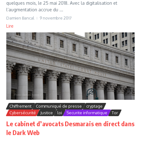
quelques mois, le 25 mai 2018. Avec la digitalisation et
l’augmentation accrue du ...
Damien Bancal
9 novembre 2017
Lire
Chiffrement
Communiqué de presse
cryptage
Cybersécurité
Justice
loi
Securite informatique
Tor
Le cabinet d’avocats Desmarais en direct dans
le Dark Web