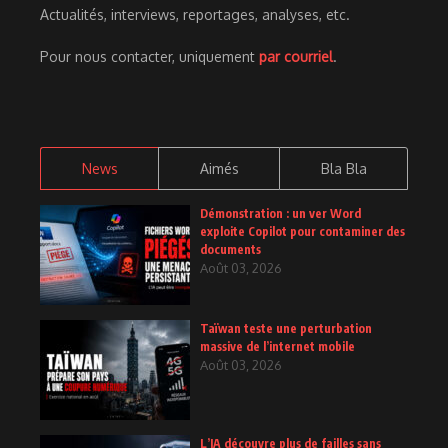
Actualités, interviews, reportages, analyses, etc.
Pour nous contacter, uniquement
par courriel
.
News
Aimés
Bla Bla
Démonstration : un ver Word
exploite Copilot pour contaminer des
documents
Août 03, 2026
Taïwan teste une perturbation
massive de l’internet mobile
Août 03, 2026
L’IA découvre plus de failles sans