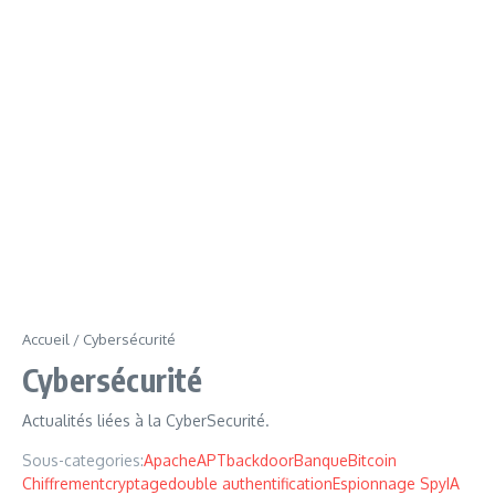
Accueil
/
Cybersécurité
Cybersécurité
Actualités liées à la CyberSecurité.
Sous-categories:
Apache
APT
backdoor
Banque
Bitcoin
Chiffrement
cryptage
double authentification
Espionnage Spy
IA