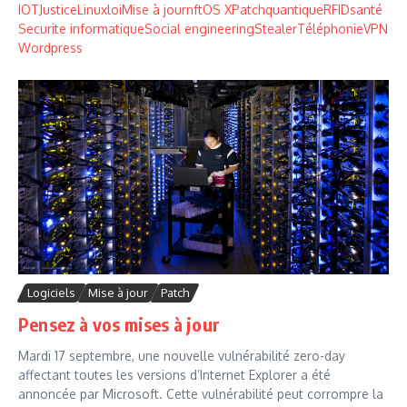
IOT
Justice
Linux
loi
Mise à jour
nft
OS X
Patch
quantique
RFID
santé
Securite informatique
Social engineering
Stealer
Téléphonie
VPN
Wordpress
Logiciels
Mise à jour
Patch
Pensez à vos mises à jour
Mardi 17 septembre, une nouvelle vulnérabilité zero-day
affectant toutes les versions d’Internet Explorer a été
annoncée par Microsoft. Cette vulnérabilité peut corrompre la