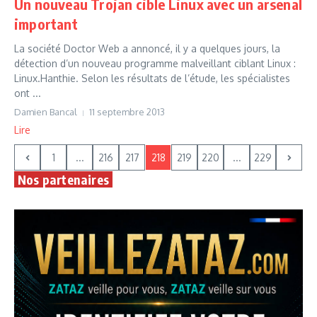
Un nouveau Trojan cible Linux avec un arsenal
important
La société Doctor Web a annoncé, il y a quelques jours, la
détection d’un nouveau programme malveillant ciblant Linux :
Linux.Hanthie. Selon les résultats de l’étude, les spécialistes
ont ...
Damien Bancal
11 septembre 2013
Lire
1
...
216
217
218
219
220
...
229
Nos partenaires