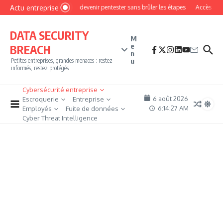
Aller au contenu
Actu entreprise
Comment devenir pentester sans brûler les étapes
Accès firewal
DATA SECURITY
M
e
BREACH
n
u
Petites entreprises, grandes menaces : restez
informés, restez protégés
Cybersécurité entreprise
6 août 2026
Escroquerie
Entreprise
6:14:28 AM
Employés
Fuite de données
Cyber Threat Intelligence