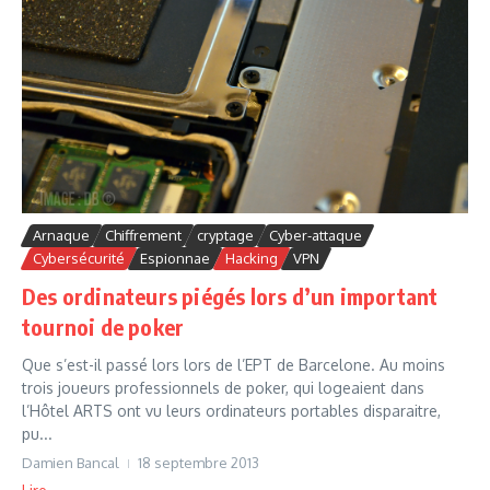
Arnaque
Chiffrement
cryptage
Cyber-attaque
Cybersécurité
Espionnae
Hacking
VPN
Des ordinateurs piégés lors d’un important
tournoi de poker
Que s’est-il passé lors lors de l’EPT de Barcelone. Au moins
trois joueurs professionnels de poker, qui logeaient dans
l’Hôtel ARTS ont vu leurs ordinateurs portables disparaitre,
pu...
Damien Bancal
18 septembre 2013