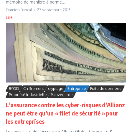
mémoire de manière à perme...
Damien Bancal
27 septembre 2013
Lire
BYOD
Chiffrement
cryptage
Entreprise
Fuite de données
Propriété Industrielle
Sauvegarde
L’assurance contre les cyber-risques d’Allianz
ne peut être qu’un « filet de sécurité » pour
les entreprises
Le spécialiste de l’assurance Allianz Global Corporate &