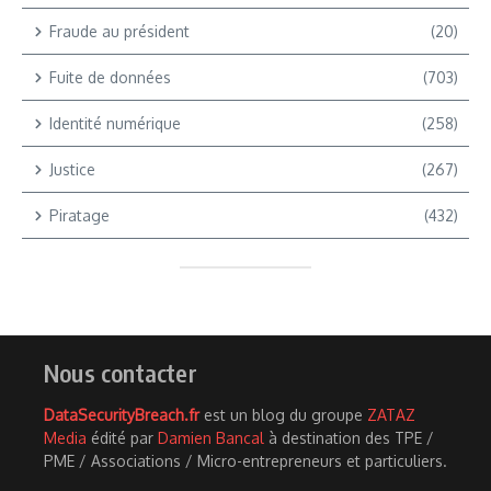
Fraude au président
(20)
Fuite de données
(703)
Identité numérique
(258)
Justice
(267)
Piratage
(432)
Nous contacter
DataSecurityBreach.fr
est un blog du groupe
ZATAZ
Media
édité par
Damien Bancal
à destination des TPE /
PME / Associations / Micro-entrepreneurs et particuliers.