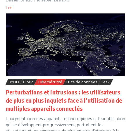
Damien Bancal
18 septembre 2013
Lire
BYOD
Cloud
Cybersécurité
Fuite de données
Leak
Perturbations et intrusions : les utilisateurs
de plus en plus inquiets face à l’utilisation de
multiples appareils connectés
L’augmentation des appareils technologiques et leur utilisation
qui se développent progressivement, perturbent les
utilisateurs et les exposent à de plus en plus d’atteintes à la