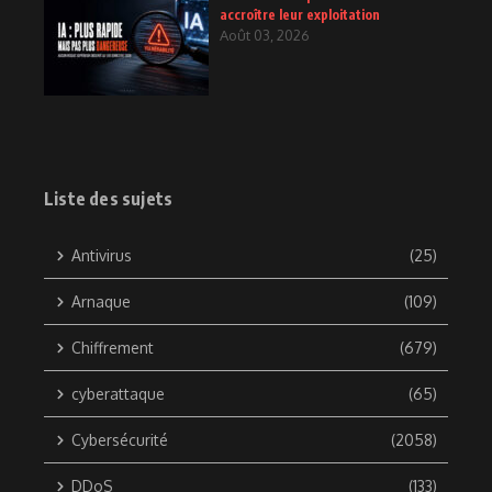
accroître leur exploitation
Août 03, 2026
Liste des sujets
Antivirus
(25)
Arnaque
(109)
Chiffrement
(679)
cyberattaque
(65)
Cybersécurité
(2058)
DDoS
(133)