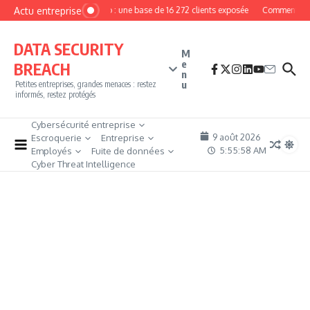
Aller au contenu
Actu entreprise
MyPhoto : une base de 16 272 clients exposée
Comment deven
DATA SECURITY
M
e
BREACH
n
u
Petites entreprises, grandes menaces : restez
informés, restez protégés
Cybersécurité entreprise
9 août 2026
Escroquerie
Entreprise
5:55:59 AM
Employés
Fuite de données
Cyber Threat Intelligence