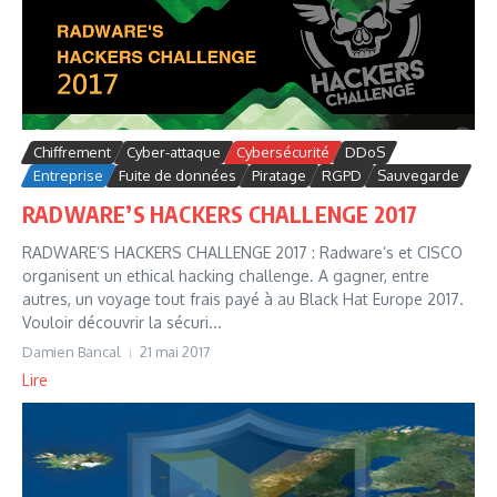
Chiffrement
Cyber-attaque
Cybersécurité
DDoS
Entreprise
Fuite de données
Piratage
RGPD
Sauvegarde
RADWARE’S HACKERS CHALLENGE 2017
RADWARE’S HACKERS CHALLENGE 2017 : Radware’s et CISCO
organisent un ethical hacking challenge. A gagner, entre
autres, un voyage tout frais payé à au Black Hat Europe 2017.
Vouloir découvrir la sécuri...
Damien Bancal
21 mai 2017
Lire