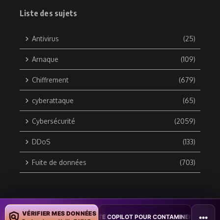
Liste des sujets
Antivirus
(25)
Arnaque
(109)
Chiffrement
(679)
cyberattaque
(65)
Cybersécurité
(2059)
DDoS
(133)
Fuite de données
(703)
Copyright © 2010 / 2026 DATA SECURITY BREACH - Groupe
VÉRIFIER MES DONNÉES
•••
 VER WORD EXPLOITE COPILOT POUR CONTAMINER DES DOCUMENTS
•