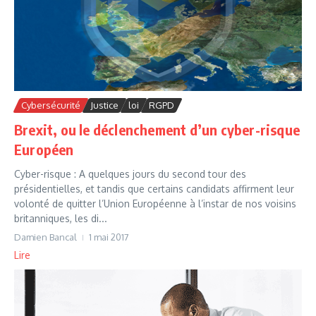
Cybersécurité
Justice
loi
RGPD
Brexit, ou le déclenchement d’un cyber-risque
Européen
Cyber-risque : A quelques jours du second tour des
présidentielles, et tandis que certains candidats affirment leur
volonté de quitter l’Union Européenne à l’instar de nos voisins
britanniques, les di...
Damien Bancal
1 mai 2017
Lire