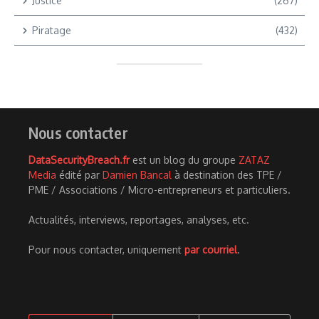
Justice
(267)
Piratage
(432)
Nous contacter
DataSecurityBreach.fr
est un blog du groupe
ZATAZ
Media
édité par
Damien Bancal
à destination des TPE /
PME / Associations / Micro-entrepreneurs et particuliers.
Actualités, interviews, reportages, analyses, etc.
Pour nous contacter, uniquement
par courriel
.