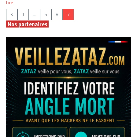
Lire
1
...
5
6
7
Nos partenaires