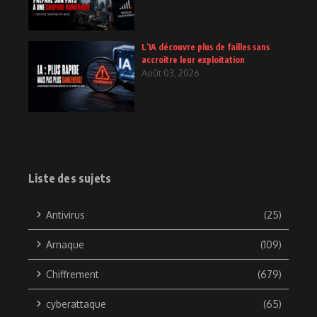
L’IA découvre plus de failles sans
accroître leur exploitation
Août 03, 2026
Liste des sujets
Antivirus
(25)
Arnaque
(109)
Chiffrement
(679)
cyberattaque
(65)