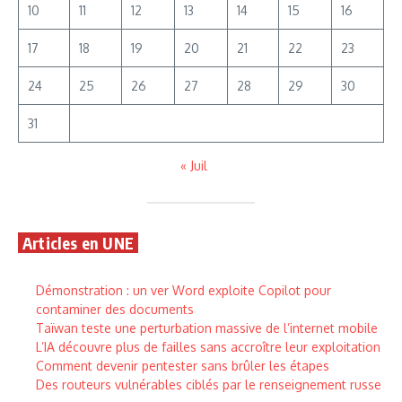
10
11
12
13
14
15
16
17
18
19
20
21
22
23
24
25
26
27
28
29
30
31
« Juil
Articles en UNE
Démonstration : un ver Word exploite Copilot pour
contaminer des documents
Taïwan teste une perturbation massive de l’internet mobile
L’IA découvre plus de failles sans accroître leur exploitation
Comment devenir pentester sans brûler les étapes
Des routeurs vulnérables ciblés par le renseignement russe