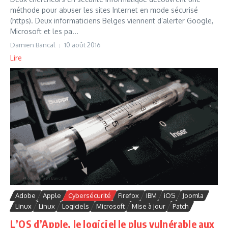
méthode pour abuser les sites Internet en mode sécurisé
(https). Deux informaticiens Belges viennent d’alerter Google,
Microsoft et les pa...
Damien Bancal
10 août 2016
Lire
Adobe
Apple
Cybersécurité
Firefox
IBM
iOS
Joomla
Linux
Linux
Logiciels
Microsoft
Mise à jour
Patch
L’OS d’Apple, le logiciel le plus vulnérable aux