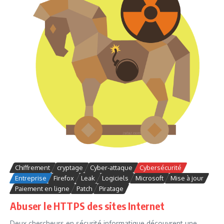
Chiffrement
cryptage
Cyber-attaque
Cybersécurité
Entreprise
Firefox
Leak
Logiciels
Microsoft
Mise à jour
Paiement en ligne
Patch
Piratage
Abuser le HTTPS des sites Internet
Deux chercheurs en sécurité informatique découvrent une