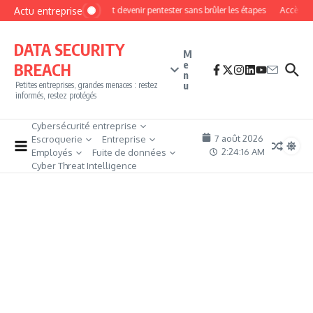
Aller au contenu
Actu entreprise
Comment devenir pentester sans brûler les étapes
Accès fire
DATA SECURITY
M
e
BREACH
n
u
Petites entreprises, grandes menaces : restez
informés, restez protégés
Cybersécurité entreprise
7 août 2026
Escroquerie
Entreprise
2:24:17 AM
Employés
Fuite de données
Cyber Threat Intelligence