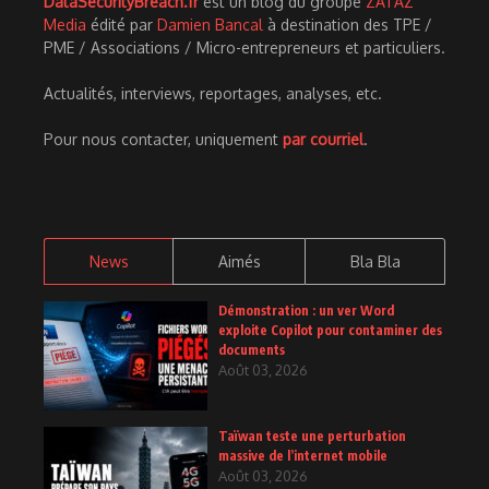
DataSecurityBreach.fr
est un blog du groupe
ZATAZ
Media
édité par
Damien Bancal
à destination des TPE /
PME / Associations / Micro-entrepreneurs et particuliers.
Actualités, interviews, reportages, analyses, etc.
Pour nous contacter, uniquement
par courriel
.
News
Aimés
Bla Bla
Démonstration : un ver Word
exploite Copilot pour contaminer des
documents
Août 03, 2026
Taïwan teste une perturbation
massive de l’internet mobile
Août 03, 2026