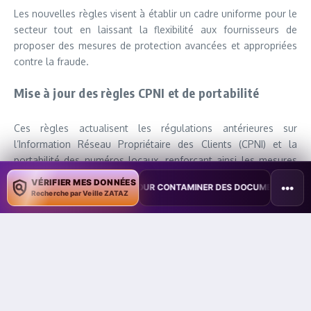
Les nouvelles règles visent à établir un cadre uniforme pour le
secteur tout en laissant la flexibilité aux fournisseurs de
proposer des mesures de protection avancées et appropriées
contre la fraude.
Mise à jour des règles CPNI et de portabilité
Ces règles actualisent les régulations antérieures sur
l’Information Réseau Propriétaire des Clients (CPNI) et la
portabilité des numéros locaux, renforçant ainsi les mesures
de sécurité. Appel à la contribution publique
VÉRIFIER MES DONNÉES
•••
E COPILOT POUR CONTAMINER DES DOCUMENTS
•
TAÏWAN TESTE UN
La FCC encourage le public à proposer d’autres moyens de
Recherche par Veille ZATAZ
lutter contre la fraude à l’échange de carte SIM et la fraude au
port-out, une arnaque similaire impliquant le transfert de
numéro de téléphone vers un nouveau compte contrôlé par
des fraudeurs.
Le FBI a rapporté que les pertes dues aux attaques par
échange de carte SIM ont atteint plus de 68 millions de dollars