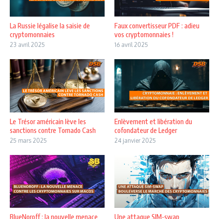
La Russie légalise la saisie de
Faux convertisseur PDF : adieu
cryptomonnaies
vos cryptomonnaies !
23 avril 2025
16 avril 2025
Le Trésor américain lève les
Enlèvement et libération du
sanctions contre Tornado Cash
cofondateur de Ledger
25 mars 2025
24 janvier 2025
BlueNoroff : la nouvelle menace
Une attaque SIM-swap