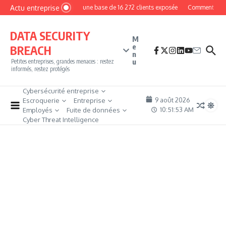
Aller au contenu
Actu entreprise
MyPhoto : une base de 16 272 clients exposée
Comment devenir
DATA SECURITY
M
e
BREACH
n
u
Petites entreprises, grandes menaces : restez
informés, restez protégés
Cybersécurité entreprise
9 août 2026
Escroquerie
Entreprise
10:51:54 AM
Employés
Fuite de données
Cyber Threat Intelligence