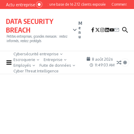
Aller au contenu
Actu entreprise
MyPhoto : une base de 16 272 clients exposée
Comment devenir
DATA SECURITY
M
e
BREACH
n
u
Petites entreprises, grandes menaces : restez
informés, restez protégés
Cybersécurité entreprise
8 août 2026
Escroquerie
Entreprise
11:49:04 AM
Employés
Fuite de données
Cyber Threat Intelligence