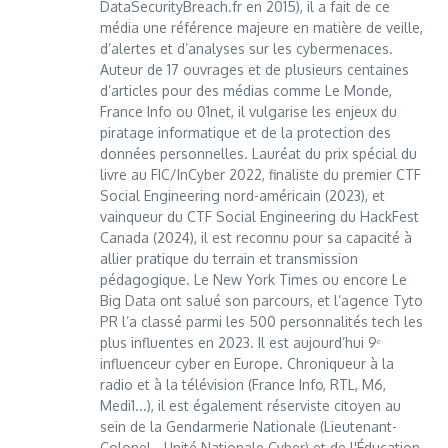
DataSecurityBreach.fr en 2015), il a fait de ce
média une référence majeure en matière de veille,
d’alertes et d’analyses sur les cybermenaces.
Auteur de 17 ouvrages et de plusieurs centaines
d’articles pour des médias comme Le Monde,
France Info ou 01net, il vulgarise les enjeux du
piratage informatique et de la protection des
données personnelles. Lauréat du prix spécial du
livre au FIC/InCyber 2022, finaliste du premier CTF
Social Engineering nord-américain (2023), et
vainqueur du CTF Social Engineering du HackFest
Canada (2024), il est reconnu pour sa capacité à
allier pratique du terrain et transmission
pédagogique. Le New York Times ou encore Le
Big Data ont salué son parcours, et l’agence Tyto
PR l’a classé parmi les 500 personnalités tech les
plus influentes en 2023. Il est aujourd’hui 9ᵉ
influenceur cyber en Europe. Chroniqueur à la
radio et à la télévision (France Info, RTL, M6,
Medi1...), il est également réserviste citoyen au
sein de la Gendarmerie Nationale (Lieutenant-
Colonel - Unité Nationale Cyber) et de l'Éducation