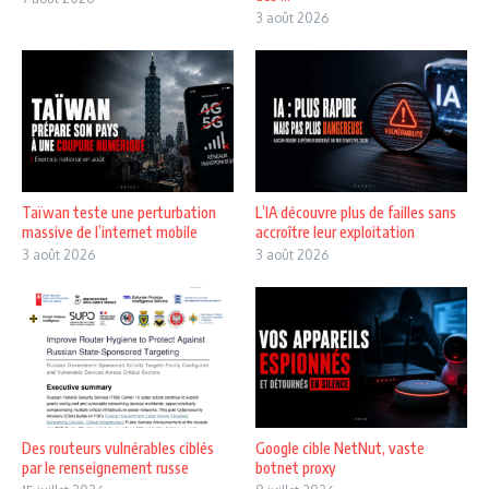
3 août 2026
Taïwan teste une perturbation
L’IA découvre plus de failles sans
massive de l’internet mobile
accroître leur exploitation
3 août 2026
3 août 2026
Des routeurs vulnérables ciblés
Google cible NetNut, vaste
par le renseignement russe
botnet proxy