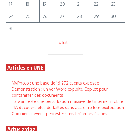
17
18
19
20
21
22
23
24
25
26
27
28
29
30
31
« Juil
Articles en UNE
MyPhoto : une base de 16 272 clients exposée
Démonstration : un ver Word exploite Copilot pour
contaminer des documents
Taïwan teste une perturbation massive de l’internet mobile
L’IA découvre plus de failles sans accroître leur exploitation
Comment devenir pentester sans brûler les étapes
Actus zataz