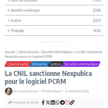
Fuite de données
(703)
Identité numérique
(258)
Justice
(267)
Piratage
(432)
Accueil
/
Cybersécurité
/
Securite informatique
/
La CNIL sanctionne
Nexpubica pour le logiciel PCRM
Cybersécurité
Entreprise
Justice
Securite informatique
La CNIL sanctionne Nexpubica
pour le logiciel PCRM
Par
Damien Bancal
5 Mins Read
31 décembre 2025
Partagez cet article