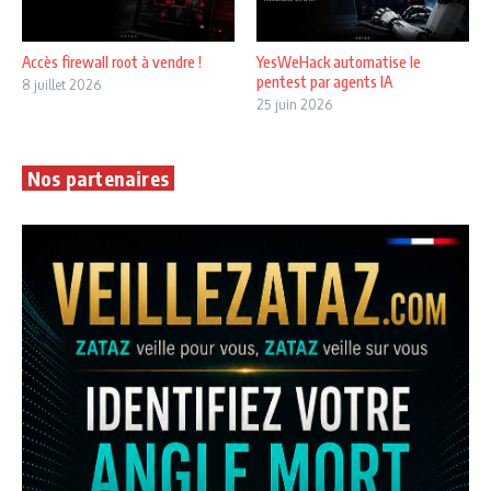
Accès firewall root à vendre !
YesWeHack automatise le
pentest par agents IA
8 juillet 2026
25 juin 2026
Nos partenaires