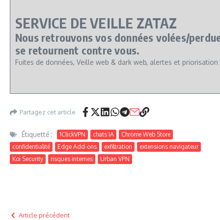
SERVICE DE VEILLE ZATAZ
Nous retrouvons vos données volées/perdues
se retournent contre vous.
Fuites de données, Veille web & dark web, alertes et priorisation
Partagez cet article
Étiquetté :
1ClickVPN
chats IA
Chrome Web Store
confidentialité
Edge Add-ons
exfiltration
extensions navigateur
Koi Security
risques internes
Urban VPN
Article précédent