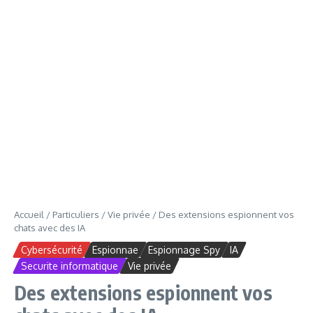
Accueil
/
Particuliers
/
Vie privée
/
Des extensions espionnent vos
chats avec des IA
Cybersécurité
Espionnae
Espionnage Spy
IA
Securite informatique
Vie privée
Des extensions espionnent vos