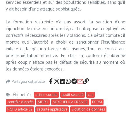
services essentiels et sur des populations sensibles, sans qu’il
y ait besoin d’une attaque sophistiquée.
La formation restreinte n’a pas assorti la sanction d’une
injonction de mise en conformité, car l’entreprise a déployé les
correctifs nécessaires après les violations. Ce détail compte : il
montre que l’autorité a choisi de sanctionner l’insuffisance
initiale et la gestion tardive des risques, tout en constatant
une remédiation effective. En clair, la conformité obtenue
après coup n’efface pas le défaut de sécurité au moment où
les données étaient exposées.
Partagez cet article
Étiquetté :
action sociale
audit sécurité
cnil
contrôle d’accès
MDPH
NEXPUBLICA FRANCE
PCRM
RGPD article 32
sécurité applicative
violation de données