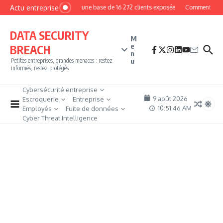
Aller au contenu
Actu entreprise
MyPhoto : une base de 16 272 clients exposée
Comment devenir
DATA SECURITY
M
e
BREACH
n
u
Petites entreprises, grandes menaces : restez
informés, restez protégés
Cybersécurité entreprise
9 août 2026
Escroquerie
Entreprise
10:51:47 AM
Employés
Fuite de données
Cyber Threat Intelligence