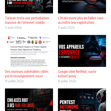
Taïwan teste une perturbation
L’IA découvre plus de failles sans
massive de l’internet mobile
accroître leur exploitation
3 août 2026
3 août 2026
Des routeurs vulnérables ciblés
Google cible NetNut, vaste
par le renseignement russe
botnet proxy
15 juillet 2026
8 juillet 2026