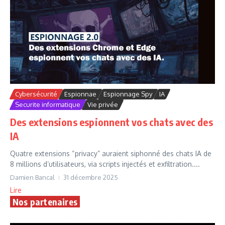
Cybersécurité
Espionnae
Espionnage Spy
IA
Securite informatique
Vie privée
Des extensions espionnent vos chats avec des
IA
Quatre extensions “privacy” auraient siphonné des chats IA de
8 millions d’utilisateurs, via scripts injectés et exfiltration....
Damien Bancal
31 décembre 2025
Lire
Nos partenaires