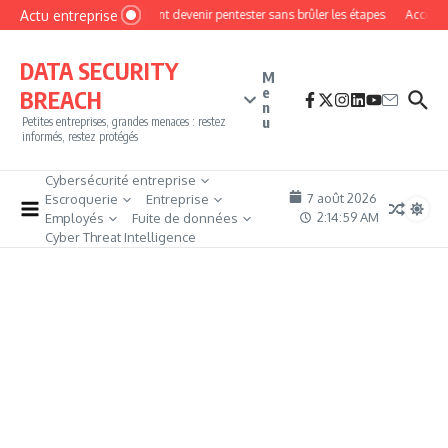
Aller au contenu
Actu entreprise
Comment devenir pentester sans brûler les étapes
Accès fir
DATA SECURITY
M
e
BREACH
n
u
Petites entreprises, grandes menaces : restez
informés, restez protégés
Cybersécurité entreprise
7 août 2026
Escroquerie
Entreprise
2:14:59 AM
Employés
Fuite de données
Cyber Threat Intelligence