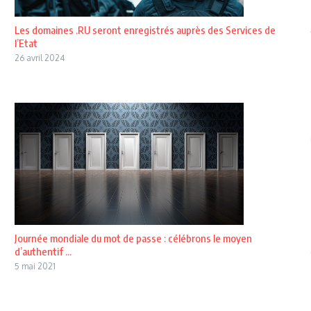
Les domaines .RU seront enregistrés auprès des Services de
l’Etat
26 avril 2024
Journée mondiale du mot de passe : célébrons le moyen
d’authentif ...
5 mai 2021