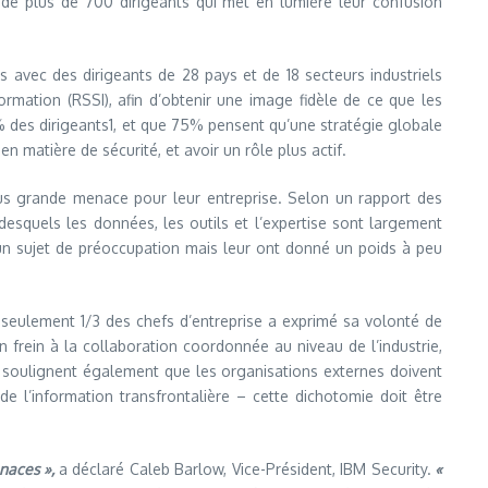
ès de plus de 700 dirigeants qui met en lumière leur confusion
 avec des dirigeants de 28 pays et de 18 secteurs industriels
ormation (RSSI), afin d’obtenir une image fidèle de ce que les
% des dirigeants1, et que 75% pensent qu’une stratégie globale
n matière de sécurité, et avoir un rôle plus actif.
plus grande menace pour leur entreprise. Selon un rapport des
esquels les données, les outils et l’expertise sont largement
 un sujet de préoccupation mais leur ont donné un poids à peu
 seulement 1/3 des chefs d’entreprise a exprimé sa volonté de
un frein à la collaboration coordonnée au niveau de l’industrie,
 soulignent également que les organisations externes doivent
e l’information transfrontalière – cette dichotomie doit être
enaces »,
a déclaré Caleb Barlow, Vice-Président, IBM Security.
«