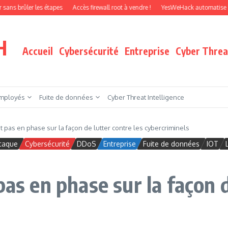
er les étapes
Accès firewall root à vendre !
YesWeHack automatise le pentest
H
Accueil
Cybersécurité
Entreprise
Cyber Threat
mployés
Fuite de données
Cyber Threat Intelligence
t pas en phase sur la façon de lutter contre les cybercriminels
taque
Cybersécurité
DDoS
Entreprise
Fuite de données
IOT
pas en phase sur la façon d