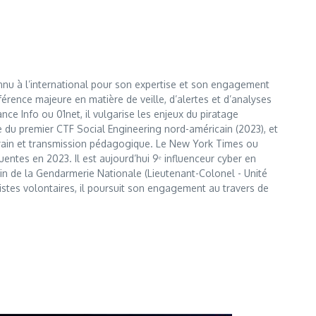
nnu à l’international pour son expertise et son engagement
érence majeure en matière de veille, d’alertes et d’analyses
e Info ou 01net, il vulgarise les enjeux du piratage
te du premier CTF Social Engineering nord-américain (2023), et
errain et transmission pédagogique. Le New York Times ou
entes en 2023. Il est aujourd’hui 9ᵉ influenceur cyber en
 sein de la Gendarmerie Nationale (Lieutenant-Colonel - Unité
istes volontaires, il poursuit son engagement au travers de