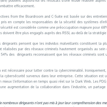
ue (IBV) publient aujourd’hui les résultats d’une étude réalisée aupr
combattre efficacement.
ectives from the Boardroom and C-Suite est basée sur des entretiens
s pris en compte les responsables de la sécurité des systèmes d’inf
cybersécurité est considérée comme une préoccupation majeure pour 68
és doivent être plus engagés auprès des RSSI, au-delà de la stratégie e
 dirigeants pensent que les individus malveillants constituent la 
t réalisées par des réseaux criminels hautement organisés au sein d
 : 54% des dirigeants reconnaissent que les réseaux criminels sont
est nécessaire pour lutter contre la cybercriminalité. Ironiquement,
à la cybersécurité survenus dans leur entreprise. Cette situation est 
 mieux l’information en temps quasi réel sur le Dark Web. Les PDG
ne augmentation de la collaboration dans l’industrie, un partage d
 de nombreux dirigeants n’ont pas mis à jour leur compréhension des m