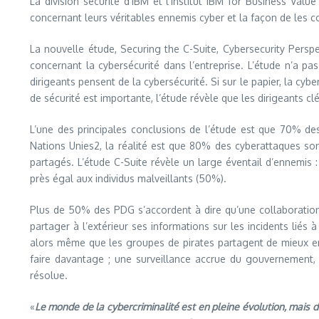
La division sécurité d’IBM et l’Institut IBM for Business Val
concernant leurs véritables ennemis cyber et la façon de les 
La nouvelle étude, Securing the C-Suite, Cybersecurity Persp
concernant la cybersécurité dans l’entreprise. L’étude n’a pa
dirigeants pensent de la cybersécurité. Si sur le papier, la 
de sécurité est importante, l’étude révèle que les dirigeants cl
L’une des principales conclusions de l’étude est que 70% des
Nations Unies2, la réalité est que 80% des cyberattaques son
partagés. L’étude C-Suite révèle un large éventail d’ennemis
près égal aux individus malveillants (50%).
Plus de 50% des PDG s’accordent à dire qu’une collaboration 
partager à l’extérieur ses informations sur les incidents liés 
alors même que les groupes de pirates partagent de mieux en
faire davantage ; une surveillance accrue du gouvernement, u
résolue.
«
Le monde de la cybercriminalité est en pleine évolution, mais