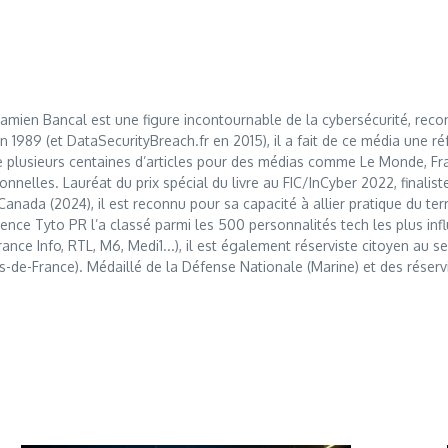
mien Bancal est une figure incontournable de la cybersécurité, reco
989 (et DataSecurityBreach.fr en 2015), il a fait de ce média une réf
 plusieurs centaines d’articles pour des médias comme Le Monde, Franc
nnelles. Lauréat du prix spécial du livre au FIC/InCyber 2022, finalis
anada (2024), il est reconnu pour sa capacité à allier pratique du t
nce Tyto PR l’a classé parmi les 500 personnalités tech les plus influ
France Info, RTL, M6, Medi1...), il est également réserviste citoyen au
s-de-France). Médaillé de la Défense Nationale (Marine) et des réserv