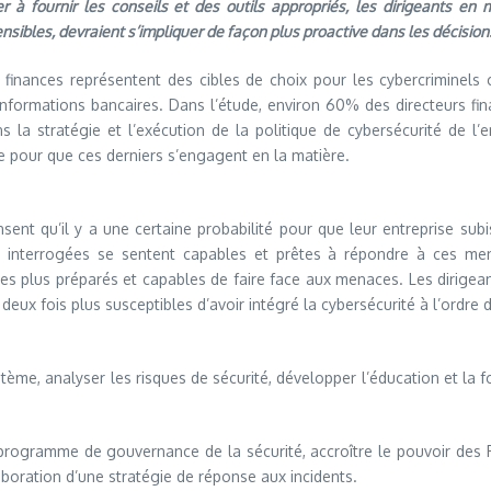
er à fournir les conseils et des outils appropriés, les dirigeants e
sibles, devraient s’impliquer de façon plus proactive dans les décisions
 finances représentent des cibles de choix pour les cybercriminels 
 informations bancaires. Dans l’étude, environ 60% des directeurs fi
dans la stratégie et l’exécution de la politique de cybersécurité d
e pour que ces derniers s’engagent en la matière.
nt qu’il y a une certaine probabilité pour que leur entreprise subis
 interrogées se sentent capables et prêtes à répondre à ces men
es plus préparés et capables de faire face aux menaces. Les dirigean
 deux fois plus susceptibles d’avoir intégré la cybersécurité à l’ordre
stème, analyser les risques de sécurité, développer l’éducation et la 
 programme de gouvernance de la sécurité, accroître le pouvoir des 
laboration d’une stratégie de réponse aux incidents.