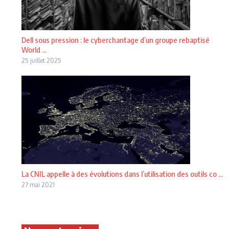
Dell sous pression : le cyberchantage d’un groupe rebaptisé
World ...
25 juillet 2025
La CNIL appelle à des évolutions dans l’utilisation des outils co ...
27 mai 2021