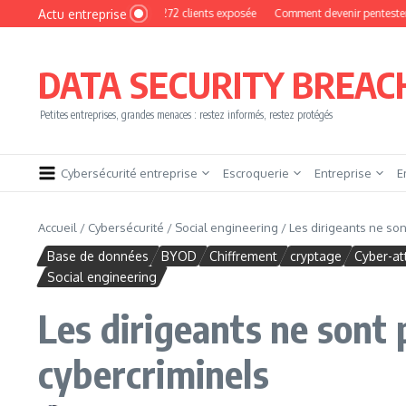
Aller au contenu
Actu entreprise
Photo : une base de 16 272 clients exposée
Comment devenir pentester sans brûl
DATA SECURITY BREAC
Petites entreprises, grandes menaces : restez informés, restez protégés
Cybersécurité entreprise
Escroquerie
Entreprise
E
Accueil
/
Cybersécurité
/
Social engineering
/
Les dirigeants ne son
Base de données
BYOD
Chiffrement
cryptage
Cyber-at
Social engineering
Les dirigeants ne sont 
cybercriminels