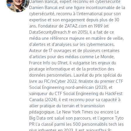
Damien Bancal, expert reconnu en cybersécurité
Damien Bancal est une figure incontournable de la
cybersécurité, reconnu à l’international pour son
expertise et son engagement depuis plus de 30
ans. Fondateur de ZATAZ.com en 1989 (et
DataSecurityBreach.fr en 2015), il a fait de ce
média une référence majeure en matière de veille,
d’alertes et d’analyses sur les cybermenaces.
Auteur de 17 ouvrages et de plusieurs centaines
d’articles pour des médias comme Le Monde,
France Info ou 01net, il vulgarise les enjeux du
piratage informatique et de la protection des
données personnelles. Lauréat du prix spécial du
livre au FIC/InCyber 2022, finaliste du premier CTF
Social Engineering nord-américain (2023), et
vainqueur du CTF Social Engineering du HackFest
Canada (2024), il est reconnu pour sa capacité à
allier pratique du terrain et transmission
pédagogique. Le New York Times ou encore Le
Big Data ont salué son parcours, et l’agence Tyto
PR l’a classé parmi les 500 personnalités tech les
plus influentes en 2023. Il est aujourd’hui 9ᵉ