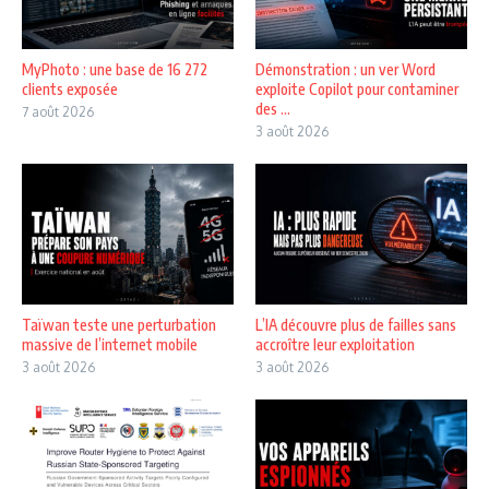
MyPhoto : une base de 16 272
Démonstration : un ver Word
clients exposée
exploite Copilot pour contaminer
des ...
7 août 2026
3 août 2026
Taïwan teste une perturbation
L’IA découvre plus de failles sans
massive de l’internet mobile
accroître leur exploitation
3 août 2026
3 août 2026