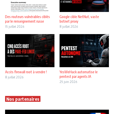
Des routeurs vulnérables ciblés
Google cible NetNut, vaste
par le renseignement russe
botnet proxy
15 juillet 2026
8 juillet 2026
Accès firewall root à vendre !
YesWeHack automatise le
pentest par agents IA
8 juillet 2026
25 juin 2026
Nos partenaires