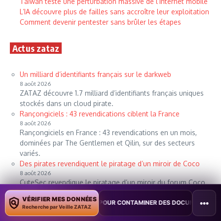
Taïwan teste une perturbation massive de l’internet mobile
L’IA découvre plus de failles sans accroître leur exploitation
Comment devenir pentester sans brûler les étapes
Actus zataz
Un milliard d’identifiants français sur le darkweb
8 août 2026
ZATAZ découvre 1.7 milliard d’identifiants français uniques
stockés dans un cloud pirate.
Rançongiciels : 43 revendications ciblent la France
8 août 2026
Rançongiciels en France : 43 revendications en un mois,
dominées par The Gentlemen et Qilin, sur des secteurs
variés.
Des pirates revendiquent le piratage d’un miroir de Coco
8 août 2026
CuteSec revendique le piratage d’un miroir du forum Coco,
avec plus de 14 500 comptes utilisateurs dérobés.
VÉRIFIER MES DONNÉES
•••
Un pirate plaide coupable après 165 piratages
ILOT POUR CONTAMINER DES DOCUMENTS
•
TAÏWAN TESTE UNE PER
Recherche par Veille ZATAZ
8 août 2026