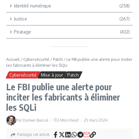
Identité numérique
(258)
Justice
(267)
Piratage
(432)
Accueil
/
Cybersécurité
/
Patch
/
Le FBI publie une alerte pour inciter
les fabricants à éliminer les SQLi
Cybersécurité
Mise à jour
Patch
Le FBI publie une alerte pour
inciter les fabricants à éliminer
les SQLi
Par
Damien Bancal
2 Mins Read
25 mars 2024
Partagez cet article