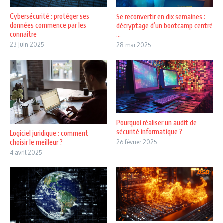
Cybersécurité : protéger ses
Se reconvertir en dix semaines :
données commence par les
décryptage d’un bootcamp centré
connaître
...
23 juin 2025
28 mai 2025
Pourquoi réaliser un audit de
sécurité informatique ?
Logiciel juridique : comment
choisir le meilleur ?
26 février 2025
4 avril 2025