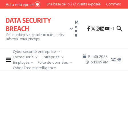
Aller au contenu
Actu entreprise
MyPhoto : une base de 16 272 clients exposée
Comment devenir 
DATA SECURITY
M
e
BREACH
n
u
Petites entreprises, grandes menaces : restez
informés, restez protégés
Cybersécurité entreprise
9 août 2026
Escroquerie
Entreprise
6:19:51 AM
Employés
Fuite de données
Cyber Threat Intelligence