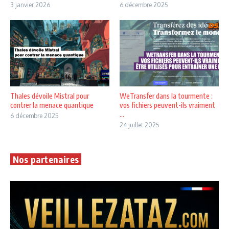
3 janvier 2026
6 décembre 2025
Thales dévoile Mistral pour
WeTransfer dans la tourmente :
contrer la menace quantique
vos fichiers peuvent-ils vraiment
...
6 décembre 2025
24 juillet 2025
Nos partenaires