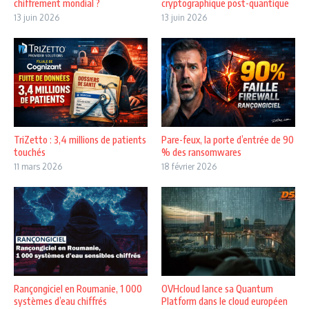
chiffrement mondial ?
cryptographique post-quantique
13 juin 2026
13 juin 2026
TriZetto : 3,4 millions de patients
Pare-feux, la porte d’entrée de 90
touchés
% des ransomwares
11 mars 2026
18 février 2026
Rançongiciel en Roumanie, 1 000
OVHcloud lance sa Quantum
systèmes d’eau chiffrés
Platform dans le cloud européen