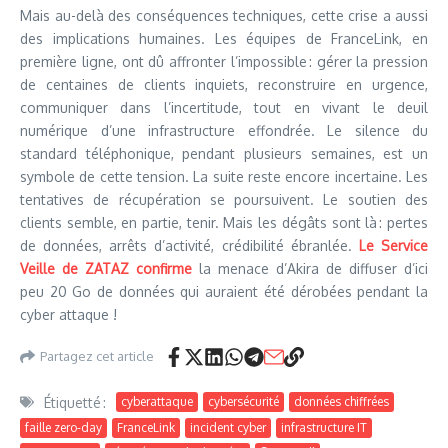
Mais au-delà des conséquences techniques, cette crise a aussi
des implications humaines. Les équipes de FranceLink, en
première ligne, ont dû affronter l’impossible : gérer la pression
de centaines de clients inquiets, reconstruire en urgence,
communiquer dans l’incertitude, tout en vivant le deuil
numérique d’une infrastructure effondrée. Le silence du
standard téléphonique, pendant plusieurs semaines, est un
symbole de cette tension. La suite reste encore incertaine. Les
tentatives de récupération se poursuivent. Le soutien des
clients semble, en partie, tenir. Mais les dégâts sont là : pertes
de données, arrêts d’activité, crédibilité ébranlée.
Le Service
Veille de ZATAZ confirme
la menace d’Akira de diffuser d’ici
peu 20 Go de données qui auraient été dérobées pendant la
cyber attaque !
Partagez cet article
Étiquetté :
cyberattaque
cybersécurité
données chiffrées
faille zero-day
FranceLink
incident cyber
infrastructure IT