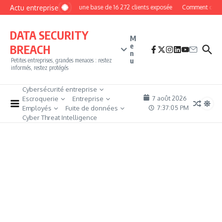
Aller au contenu
Actu entreprise
MyPhoto : une base de 16 272 clients exposée
Comment devenir 
DATA SECURITY
M
e
BREACH
n
u
Petites entreprises, grandes menaces : restez
informés, restez protégés
Cybersécurité entreprise
7 août 2026
Escroquerie
Entreprise
7:37:07 PM
Employés
Fuite de données
Cyber Threat Intelligence