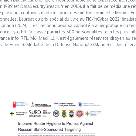
989 (et DataSecurityBreach.fr en 2015), il a fait de ce média une réf
 plusieurs centaines d’articles pour des médias comme Le Monde, Franc
nnelles. Lauréat du prix spécial du livre au FIC/InCyber 2022, finalis
anada (2024), il est reconnu pour sa capacité à allier pratique du t
nce Tyto PR l’a classé parmi les 500 personnalités tech les plus influ
France Info, RTL, M6, Medi1...), il est également réserviste citoyen au
s-de-France). Médaillé de la Défense Nationale (Marine) et des réserv