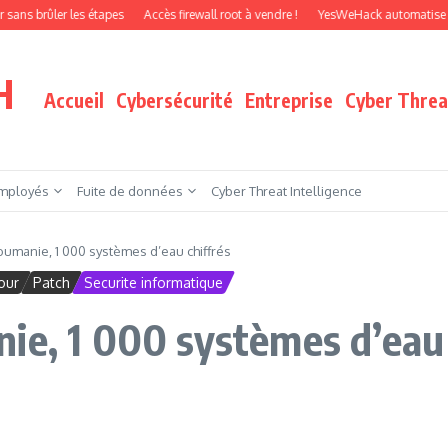
ler les étapes
Accès firewall root à vendre !
YesWeHack automatise le pentest
H
Accueil
Cybersécurité
Entreprise
Cyber Threat
mployés
Fuite de données
Cyber Threat Intelligence
umanie, 1 000 systèmes d’eau chiffrés
our
Patch
Securite informatique
ie, 1 000 systèmes d’eau 