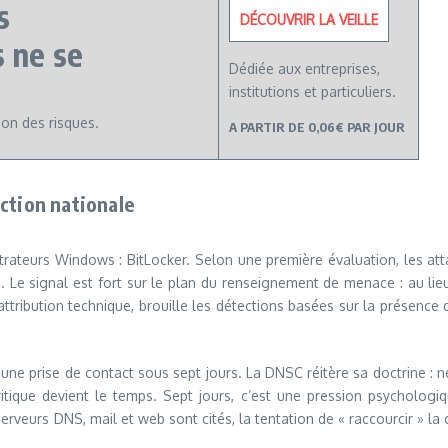
s
DÉCOUVRIR LA VEILLE
s ne se
Dédiée aux entreprises,
institutions et particuliers.
ion des risques.
A PARTIR DE 0,06€ PAR JOUR
ction nationale
trateurs Windows : BitLocker. Selon une première évaluation, les at
 Le signal est fort sur le plan du renseignement de menace : au lieu 
ttribution technique, brouille les détections basées sur la présence d’
ne prise de contact sous sept jours. La DNSC réitère sa doctrine : ne
itique devient le temps. Sept jours, c’est une pression psychologiq
erveurs DNS, mail et web sont cités, la tentation de « raccourcir » la