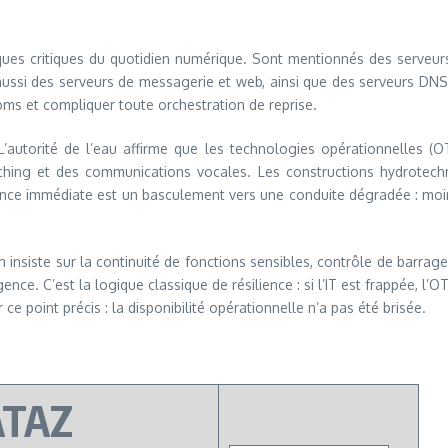
ques critiques du quotidien numérique. Sont mentionnés des serveurs
si des serveurs de messagerie et web, ainsi que des serveurs DNS. A
noms et compliquer toute orchestration de reprise.
L’autorité de l’eau affirme que les technologies opérationnelles (O
hing et des communications vocales. Les constructions hydrotechn
nce immédiate est un basculement vers une conduite dégradée : moin
n insiste sur la continuité de fonctions sensibles, contrôle de barrage
. C’est la logique classique de résilience : si l’IT est frappée, l’OT d
ur ce point précis : la disponibilité opérationnelle n’a pas été brisée.
ATAZ