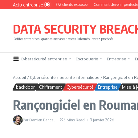
Aller au contenu
Actu entreprise
yPhoto : une base de 16 272 clients exposée
Comment devenir pentester sans brû
DATA SECURITY BREAC
Petites entreprises, grandes menaces : restez informés, restez protégés
Cybersécurité entreprise
Escroquerie
Entreprise
E
Accueil
/
Cybersécurité
/
Securite informatique
/
Rançongiciel en Ro
backdoor
Chiffrement
Cybersécurité
Entreprise
Mise à j
Rançongiciel en Rouman
Par
Damien Bancal
5 Mins Read
3 janvier 2026