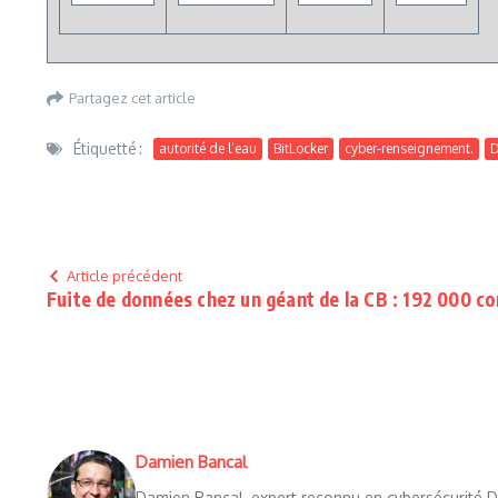
Partagez cet article
Étiquetté :
autorité de l’eau
BitLocker
cyber-renseignement.
Article précédent
Fuite de données chez un géant de la CB : 192 000 
Damien Bancal
Damien Bancal, expert reconnu en cybersécurité Da