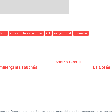
DNSC
infrastructures critiques
OT
rançongiciel
roumanie
Article suivant
commerçants touchés
La Corée 
mien Bancal est une figure incontournable de la cybersécurité, reco