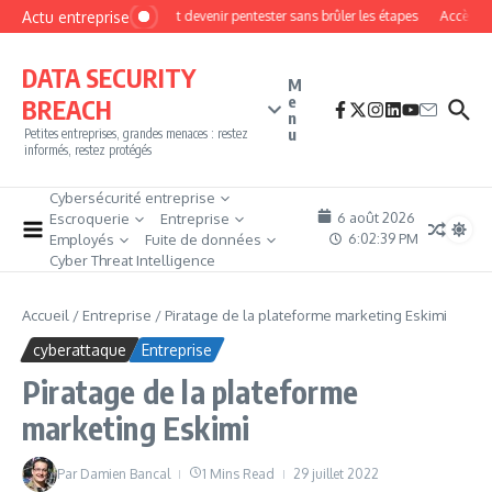
Aller au contenu
Actu entreprise
Comment devenir pentester sans brûler les étapes
Accès firew
DATA SECURITY
M
e
BREACH
n
u
Petites entreprises, grandes menaces : restez
informés, restez protégés
Cybersécurité entreprise
6 août 2026
Escroquerie
Entreprise
6:02:40 PM
Employés
Fuite de données
Cyber Threat Intelligence
Accueil
/
Entreprise
/
Piratage de la plateforme marketing Eskimi
cyberattaque
Entreprise
Piratage de la plateforme
marketing Eskimi
Par
Damien Bancal
1 Mins Read
29 juillet 2022