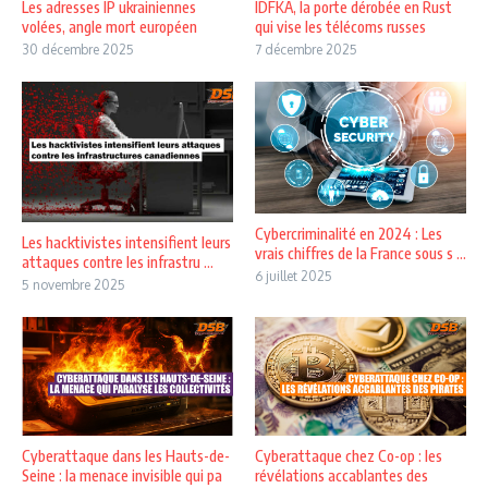
Les adresses IP ukrainiennes
IDFKA, la porte dérobée en Rust
volées, angle mort européen
qui vise les télécoms russes
30 décembre 2025
7 décembre 2025
Cybercriminalité en 2024 : Les
Les hacktivistes intensifient leurs
vrais chiffres de la France sous s ...
attaques contre les infrastru ...
6 juillet 2025
5 novembre 2025
Cyberattaque dans les Hauts-de-
Cyberattaque chez Co-op : les
Seine : la menace invisible qui pa
révélations accablantes des