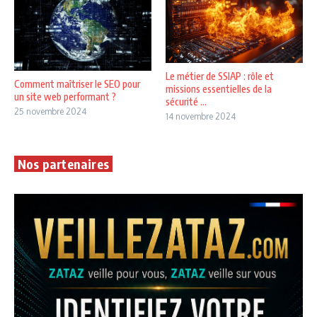
Le métier de SSIAP : rôle et
Comment maîtriser le SEO pour
missions essentielles de la
un site web performant ?
sécurité ...
25 novembre 2024
14 novembre 2024
Nos partenaires