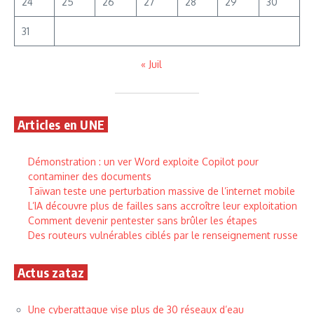
24
25
26
27
28
29
30
31
« Juil
Articles en UNE
Démonstration : un ver Word exploite Copilot pour
contaminer des documents
Taïwan teste une perturbation massive de l’internet mobile
L’IA découvre plus de failles sans accroître leur exploitation
Comment devenir pentester sans brûler les étapes
Des routeurs vulnérables ciblés par le renseignement russe
Actus zataz
Une cyberattaque vise plus de 30 réseaux d’eau