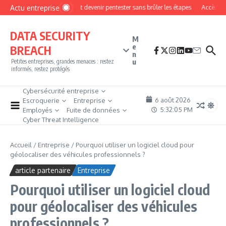
Aller au contenu
Actu entreprise
Comment devenir pentester sans brûler les étapes
Accès firewa
DATA SECURITY
M
e
BREACH
n
u
Petites entreprises, grandes menaces : restez
informés, restez protégés
Cybersécurité entreprise
6 août 2026
Escroquerie
Entreprise
5:32:07 PM
Employés
Fuite de données
Cyber Threat Intelligence
Accueil
/
Entreprise
/
Pourquoi utiliser un logiciel cloud pour
géolocaliser des véhicules professionnels ?
article partenaire
Entreprise
Pourquoi utiliser un logiciel cloud
pour géolocaliser des véhicules
professionnels ?