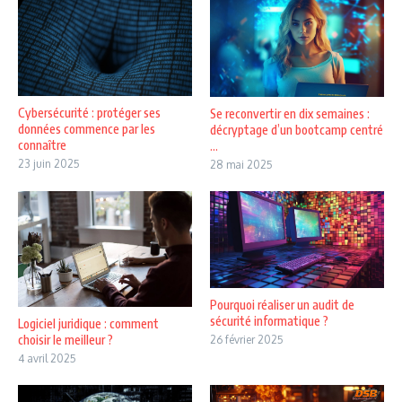
Cybersécurité : protéger ses
Se reconvertir en dix semaines :
données commence par les
décryptage d’un bootcamp centré
connaître
...
23 juin 2025
28 mai 2025
Pourquoi réaliser un audit de
sécurité informatique ?
Logiciel juridique : comment
choisir le meilleur ?
26 février 2025
4 avril 2025