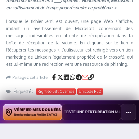
renommer le fichier en « ___fdp.eml
« .
Honnêtement, Microsoft a
eu suffisamment de temps pour résoudre ce problème. »
Lorsque le fichier .eml est ouvert, une page Web s’affiche,
imitant un avertissement de Microsoft concernant des
messages indésirables en attente de récupération dans la
boîte de réception de la victime. En cliquant sur le lien «
Récupérer les messages », l’utilisateur est redirigé vers un lien
marketing de LinkedIn (également propriété de Microsoft), qui
est lui-même une redirection vers une ressource de phishing.
Partagez cet article
Étiquetté :
Right-to-Left Override
Unicode RLO
VÉRIFIER MES DONNÉES
•••
TAÏWAN TESTE UNE PERTURBATION MASSIVE DE L’INTERNET MOBILE
Recherche par Veille ZATAZ
Article précédent
Le fondateur de Group-IB,
Article suivant