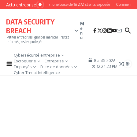
Aller au contenu
Actu entreprise
MyPhoto : une base de 16 272 clients exposée
Comment deven
DATA SECURITY
M
e
BREACH
n
u
Petites entreprises, grandes menaces : restez
informés, restez protégés
Cybersécurité entreprise
8 août 2026
Escroquerie
Entreprise
12:24:24 PM
Employés
Fuite de données
Cyber Threat Intelligence