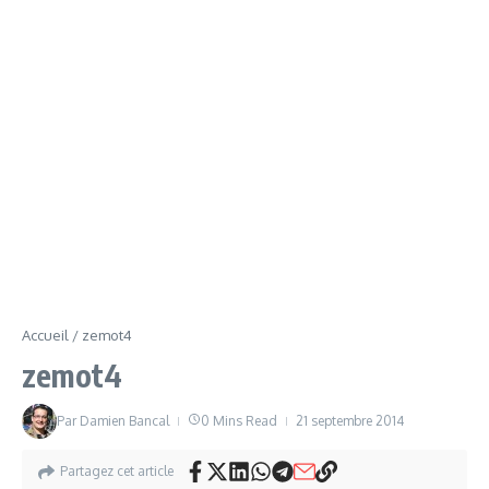
Accueil
/
zemot4
zemot4
Par
Damien Bancal
0 Mins Read
21 septembre 2014
Partagez cet article