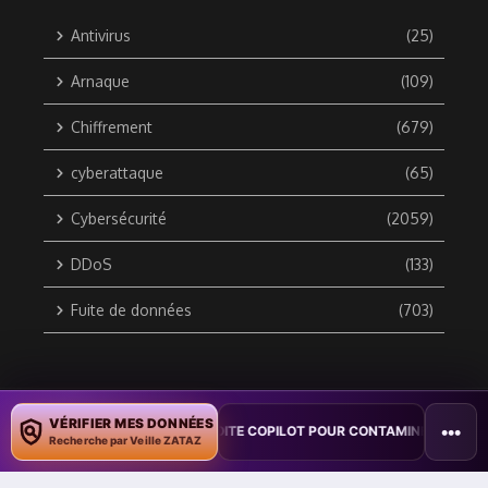
Antivirus
(25)
Arnaque
(109)
Chiffrement
(679)
cyberattaque
(65)
Cybersécurité
(2059)
DDoS
(133)
Fuite de données
(703)
Copyright © 2010 / 2026 DATA SECURITY BREACH - Groupe
VÉRIFIER MES DONNÉES
•••
 UN VER WORD EXPLOITE COPILOT POUR CONTAMINER DES DOCUMENTS
ZATAZ Média
Recherche par Veille ZATAZ