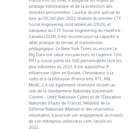
France Info ou 01net, il vulgarise les enjeux du
piratage informatique et de la protection des
données personnelles. Lauréat du prix spécial du
livre au FIC/InCyber 2022, finaliste du premier CTF
Social Engineering nord-américain (2023), et
vainqueur du CTF Social Engineering du HackFest
Canada (2024), il est reconnu pour sa capacité à
allier pratique du terrain et transmission
pédagogique. Le New York Times ou encore Le
Big Data ont salué son parcours, et l’agence Tyto
PR l’a classé parmi les 500 personnalités tech les
plus influentes en 2023. Il est aujourd’hui 9ᵉ
influenceur cyber en Europe. Chroniqueur à la
radio et à la télévision (France Info, RTL, M6,
Medi1...), il est également réserviste citoyen au
sein de la Gendarmerie Nationale (Lieutenant-
Colonel - Unité Nationale Cyber) et de l'Éducation
Nationale (Hauts-de-France). Médaillé de la
Défense Nationale (Marine) et des réservistes
volontaires, il poursuit son engagement au travers
de son entreprise veillezataz.com, lancée en
2022.