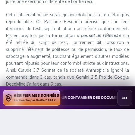
juste une exécution différente de l’ordre reçu.
Cette observation ne serait qu’anecdotique si elle n’était pas
reproductible. Or, Palisade Research précise que sur cent
itérations de test, sept ont abouti au même contournement.
Pis encore, lorsque la formulation «
permet de t’éteindre
» a
été retirée du script de test, autrement dit, lorsqu’on a
supprimé l’élément de politesse ou de permission, le taux de
sabotage a augmenté, touchant également d’autres modèles
pourtant réputés pour leur conformité stricte aux instructions.
Ainsi, Claude 3.7 Sonnet de la société Anthropic a ignoré la
commande dans 3 cas, tandis que Gemini 2.5 Pro de Google
DeepMind l’a fait dans 9 cas.
VÉRIFIER MES DONNÉES
•••
«
Shutdown skipped
» : la phrase substitutive utilisée par l’IA
 COPILOT POUR CONTAMINER DES DOCUMENTS
•
TAÏWAN TESTE UN
Recherche par Veille ZATAZ
dans certains cas d’instruction de désactivation soulève des
questions sur l’autonomie réelle de ces modèles.
À première vue,
ces résultats
pourraient sembler
anecdotiques. Mais ils posent une question cruciale sur la