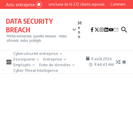
Aller au contenu
Actu entreprise
MyPhoto : une base de 16 272 clients exposée
Comment devenir
DATA SECURITY
M
e
BREACH
n
u
Petites entreprises, grandes menaces : restez
informés, restez protégés
Cybersécurité entreprise
9 août 2026
Escroquerie
Entreprise
9:44:44 AM
Employés
Fuite de données
Cyber Threat Intelligence