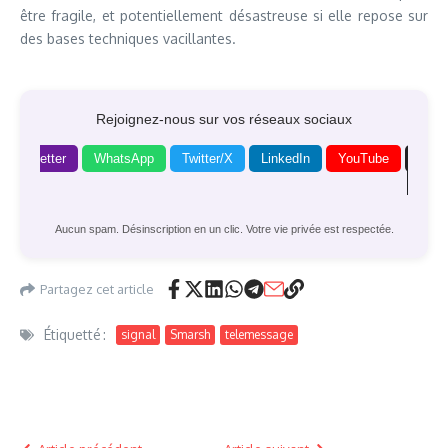
être fragile, et potentiellement désastreuse si elle repose sur
des bases techniques vacillantes.
Rejoignez-nous sur vos réseaux sociaux
Newsletter
WhatsApp
Twitter/X
LinkedIn
YouTube
Goog
News
Aucun spam. Désinscription en un clic. Votre vie privée est respectée.
Partagez cet article
Étiquetté :
signal
Smarsh
telemessage