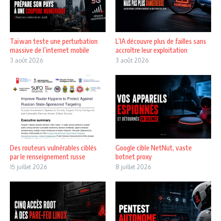
Taïwan teste une perturbation
L’IA découvre plus de failles sans
massive de l’internet mobile
accroître leur exploitation
3 août 2026
3 août 2026
Des routeurs vulnérables ciblés
Google cible NetNut, vaste
par le renseignement russe
botnet proxy
15 juillet 2026
8 juillet 2026