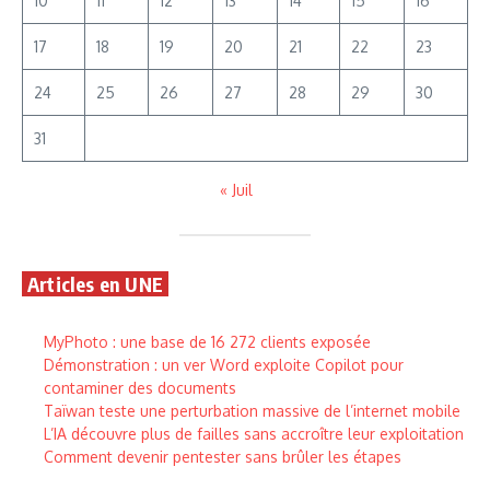
10
11
12
13
14
15
16
17
18
19
20
21
22
23
24
25
26
27
28
29
30
31
« Juil
Articles en UNE
MyPhoto : une base de 16 272 clients exposée
Démonstration : un ver Word exploite Copilot pour
contaminer des documents
Taïwan teste une perturbation massive de l’internet mobile
L’IA découvre plus de failles sans accroître leur exploitation
Comment devenir pentester sans brûler les étapes