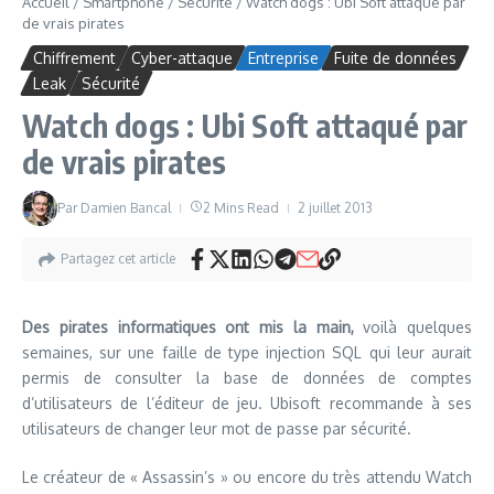
Accueil
/
Smartphone
/
Sécurité
/
Watch dogs : Ubi Soft attaqué par
de vrais pirates
Chiffrement
Cyber-attaque
Entreprise
Fuite de données
Leak
Sécurité
Watch dogs : Ubi Soft attaqué par
de vrais pirates
Par
Damien Bancal
2 Mins Read
2 juillet 2013
Partagez cet article
Des pirates informatiques ont mis la main,
voilà quelques
semaines, sur une faille de type injection SQL qui leur aurait
permis de consulter la base de données de comptes
d’utilisateurs de l’éditeur de jeu. Ubisoft recommande à ses
utilisateurs de changer leur mot de passe par sécurité.
Le créateur de « Assassin’s » ou encore du très attendu Watch