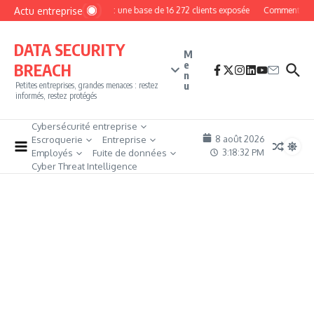
Aller au contenu
Actu entreprise
MyPhoto : une base de 16 272 clients exposée
Comment devenir
DATA SECURITY
M
e
BREACH
n
u
Petites entreprises, grandes menaces : restez
informés, restez protégés
Cybersécurité entreprise
8 août 2026
Escroquerie
Entreprise
3:18:34 PM
Employés
Fuite de données
Cyber Threat Intelligence