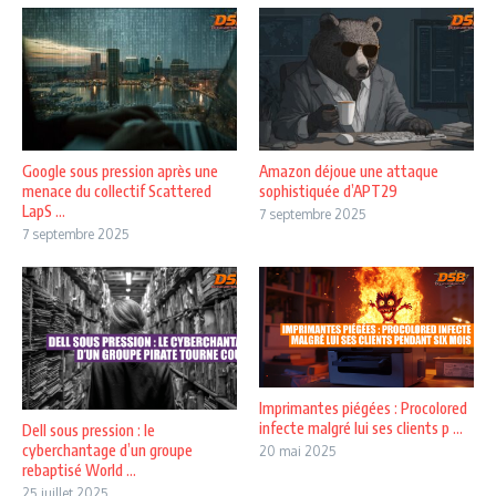
Google sous pression après une
Amazon déjoue une attaque
menace du collectif Scattered
sophistiquée d’APT29
LapS ...
7 septembre 2025
7 septembre 2025
Imprimantes piégées : Procolored
infecte malgré lui ses clients p ...
Dell sous pression : le
cyberchantage d’un groupe
20 mai 2025
rebaptisé World ...
25 juillet 2025