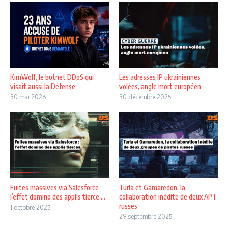
KimWolf, le botnet DDoS qui
Les adresses IP ukrainiennes
visait aussi la Défense
volées, angle mort européen
30 mai 2026
30 décembre 2025
Fuites massives via Salesforce :
Turla et Gamaredon, la
l’effet domino des applis tierce ...
collaboration inédite de deux APT
russes
1 octobre 2025
29 septembre 2025