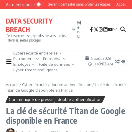
Aller au contenu
Actu entreprise
Comment devenir pentester sans brûler les étapes
Accès firewa
DATA SECURITY
M
e
BREACH
n
u
Petites entreprises, grandes menaces : restez
informés, restez protégés
Cybersécurité entreprise
6 août 2026
Escroquerie
Entreprise
11:43:03 AM
Employés
Fuite de données
Cyber Threat Intelligence
Accueil
/
Cybersécurité
/
double authentification
/
La clé de sécurité
Titan de Google disponible en France
Communiqué de presse
double authentification
La clé de sécurité Titan de Google
disponible en France