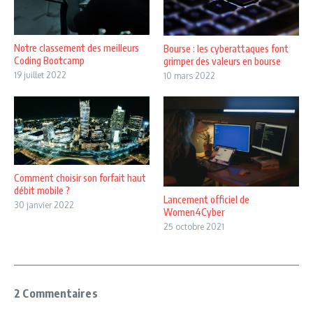
Notre classement des meilleurs
Bourse : les cyberattaques font
Coding Bootcamp
grimper des valeurs en bourse
19 juillet 2022
10 mars 2022
Comment choisir son forfait haut
débit mobile ?
Lancement officiel de
30 janvier 2022
Women4Cyber
25 octobre 2021
2 Commentaires