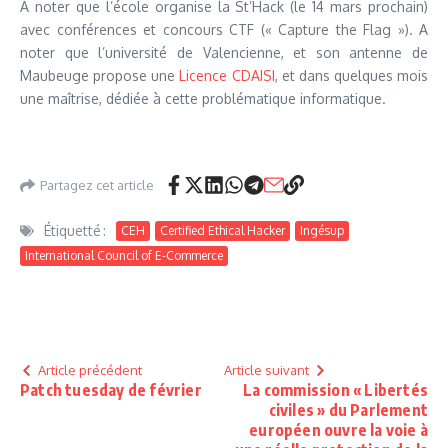
A noter que l’école organise la St’Hack (le 14 mars prochain)
avec conférences et concours CTF (« Capture the Flag »). A
noter que l’université de Valencienne, et son antenne de
Maubeuge propose une
Licence CDAISI
, et dans quelques mois
une maîtrise, dédiée à cette problématique informatique.
Partagez cet article
Étiquetté :
CEH
Certified Ethical Hacker
Ingésup
International Council of E-Commerce
Article précédent
Article suivant
Patch tuesday de février
La commission « Libertés
civiles » du Parlement
européen ouvre la voie à