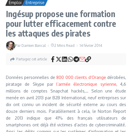
Emploi
Entreprise
Ingésup propose une formation
pour lutter efficacement contre
les attaques des pirates
Par
Damien Bancal
2 Mins Read
14 février 2014
Partagez cet article
Données personnelles de
800 000 clients d’Orange
dérobées,
piratage de Skype par
l’armée électronique syrienne
, 4,6
millions de comptes Snapchat hackés,… Selon une étude
menée en avril 2013 par B2B International, neuf entreprises sur
dix ont connu un incident de sécurité externe au cours des
douze derniers mois. Parallèlement à cela, le Norton Report
de 2013 indique que 41% des français utilisateurs de
smartphones ont déjà été victimes d’actes de cybercriminalité.
Ainsi, les délits commis sur les systèmes d’information et les