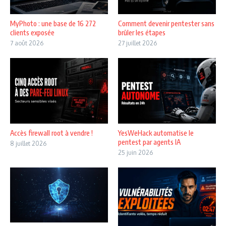
MyPhoto : une base de 16 272
Comment devenir pentester sans
clients exposée
brûler les étapes
7 août 2026
27 juillet 2026
Accès firewall root à vendre !
YesWeHack automatise le
pentest par agents IA
8 juillet 2026
25 juin 2026