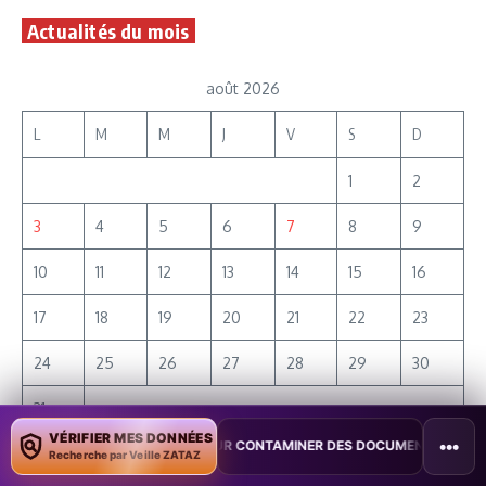
Actualités du mois
août 2026
L
M
M
J
V
S
D
1
2
3
4
5
6
7
8
9
10
11
12
13
14
15
16
17
18
19
20
21
22
23
24
25
26
27
28
29
30
31
VÉRIFIER MES DONNÉES
•••
 POUR CONTAMINER DES DOCUMENTS
•
TAÏWAN TESTE UNE PERTURB
Recherche par Veille ZATAZ
« Juil