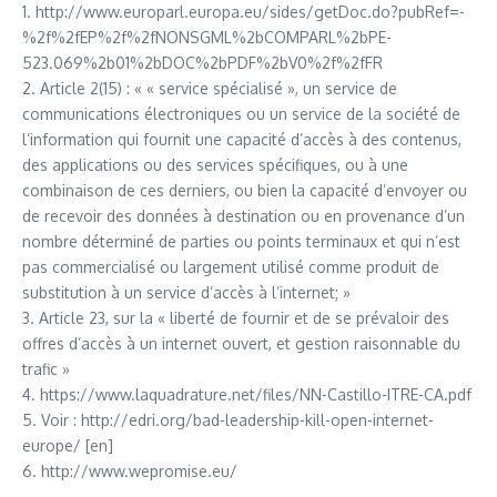
1. http://www.europarl.europa.eu/sides/getDoc.do?pubRef=-
%2f%2fEP%2f%2fNONSGML%2bCOMPARL%2bPE-
523.069%2b01%2bDOC%2bPDF%2bV0%2f%2fFR
2. Article 2(15) : « « service spécialisé », un service de
communications électroniques ou un service de la société de
l’information qui fournit une capacité d’accès à des contenus,
des applications ou des services spécifiques, ou à une
combinaison de ces derniers, ou bien la capacité d’envoyer ou
de recevoir des données à destination ou en provenance d’un
nombre déterminé de parties ou points terminaux et qui n’est
pas commercialisé ou largement utilisé comme produit de
substitution à un service d’accès à l’internet; »
3. Article 23, sur la « liberté de fournir et de se prévaloir des
offres d’accès à un internet ouvert, et gestion raisonnable du
trafic »
4. https://www.laquadrature.net/files/NN-Castillo-ITRE-CA.pdf
5. Voir : http://edri.org/bad-leadership-kill-open-internet-
europe/ [en]
6. http://www.wepromise.eu/