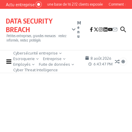
Aller au contenu
Actu entreprise
MyPhoto : une base de 16 272 clients exposée
Comment devenir p
DATA SECURITY
M
e
BREACH
n
u
Petites entreprises, grandes menaces : restez
informés, restez protégés
Cybersécurité entreprise
8 août 2026
Escroquerie
Entreprise
6:43:49 PM
Employés
Fuite de données
Cyber Threat Intelligence