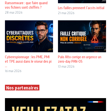
Ransomware : que faire quand
vos fichiers sont chiffrés ?
Les failles prennent l’accès initial
28 mai 2026
21 mai 2026
Cyberespionnage : les PME, PMI
Palo Alto corrige en urgence un
et TPE aussi dans le viseur des pi
zero-day PAN-OS
...
13 mai 2026
16 mai 2026
Nos partenaires