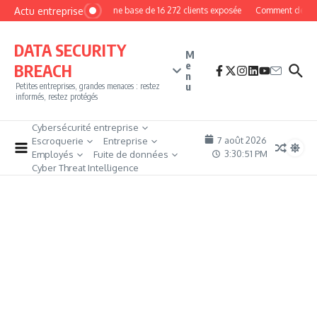
Aller au contenu
Actu entreprise
MyPhoto : une base de 16 272 clients exposée
Comment devenir p
DATA SECURITY
M
e
BREACH
n
u
Petites entreprises, grandes menaces : restez
informés, restez protégés
Cybersécurité entreprise
7 août 2026
Escroquerie
Entreprise
3:30:52 PM
Employés
Fuite de données
Cyber Threat Intelligence