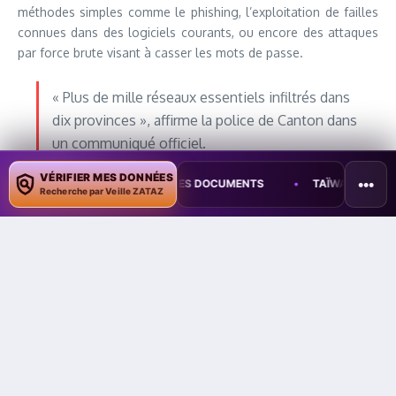
méthodes simples comme le phishing, l’exploitation de failles
connues dans des logiciels courants, ou encore des attaques
par force brute visant à casser les mots de passe.
« Plus de mille réseaux essentiels infiltrés dans
dix provinces », affirme la police de Canton dans
un communiqué officiel.
VÉRIFIER MES DONNÉES
•••
NTAMINER DES DOCUMENTS
•
TAÏWAN TESTE UNE PERTURBATION MA
Les enquêteurs chinois précisent que les cybercriminels ont
Recherche par Veille ZATAZ
développé leurs propres chevaux de Troie, peu sophistiqués et
facilement traçables, laissant des indices techniques derrière
eux. Ces traces auraient permis de remonter à l’origine de
certaines attaques malgré les efforts des hackers pour
masquer leur localisation, en utilisant des VPN, des services
cloud étrangers et des appareils compromis dans plusieurs
pays tiers. Pékin voit dans ces actions un acte délibéré de
sabotage et une menace directe à sa sécurité nationale.
Cette montée en puissance des accusations fait écho à une