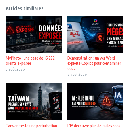
Articles similiares
MyPhoto : une base de 16 272
Démonstration : un ver Word
clients exposée
exploite Copilot pour contaminer
des ...
7 août 2026
3 août 2026
Taïwan teste une perturbation
L’IA découvre plus de failles sans