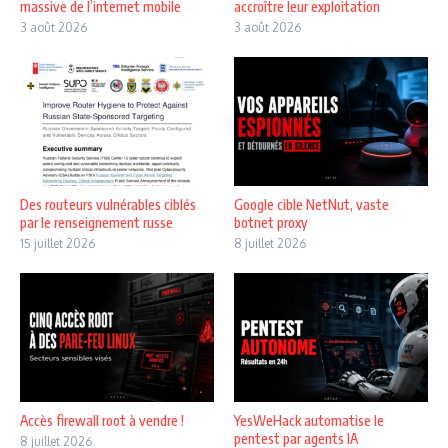
massive de l’internet mobile
accroître leur exploitation
3 août 2026
3 août 2026
Des routeurs vulnérables ciblés
Google cible NetNut, vaste
par le renseignement russe
botnet proxy
15 juillet 2026
8 juillet 2026
Accès firewall root à vendre !
YesWeHack automatise le
pentest par agents IA
8 juillet 2026