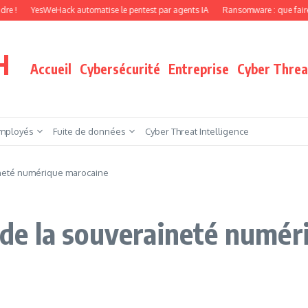
YesWeHack automatise le pentest par agents IA
Ransomware : que faire quand vos
H
Accueil
Cybersécurité
Entreprise
Cyber Threat
mployés
Fuite de données
Cyber Threat Intelligence
aineté numérique marocaine
r de la souveraineté numé