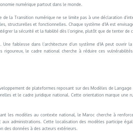
t l’économie numérique partout dans le monde.
de la Transition numérique ne se limite pas à une déclaration d’inten
s, structurelles et fonctionnelles. Chaque système d’IA est envis
rer la sécurité et la fiabilité dès l’origine, plutôt que de tenter de c
 Une faiblesse dans l’architecture d’un système d’IA peut ouvrir l
s rigoureux, le cadre national cherche à réduire ces vulnérabilité
 développement de plateformes reposant sur des Modèles de Langage
turelles et le cadre juridique national. Cette orientation marque un
ant les modèles au contexte national, le Maroc cherche à renforcer 
t aux administrations. Cette localisation des modèles participe éga
on des données à des acteurs extérieurs.