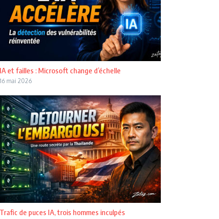
IA et failles : Microsoft change d’échelle
16 mai 2026
Trafic de puces IA, trois hommes inculpés