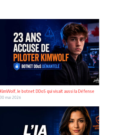
KimWolf, le botnet DDoS qui visait aussi la Défense
30 mai 2026