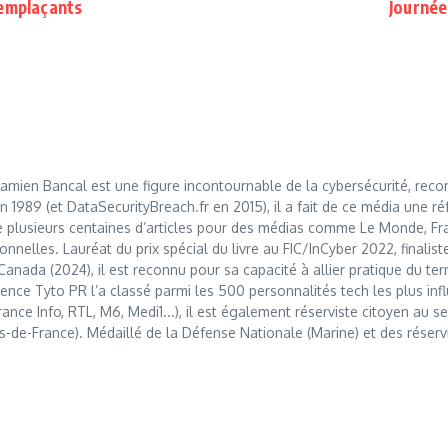
remplaçants
Journée
mien Bancal est une figure incontournable de la cybersécurité, reco
989 (et DataSecurityBreach.fr en 2015), il a fait de ce média une réf
 plusieurs centaines d’articles pour des médias comme Le Monde, Franc
nnelles. Lauréat du prix spécial du livre au FIC/InCyber 2022, finalis
anada (2024), il est reconnu pour sa capacité à allier pratique du t
nce Tyto PR l’a classé parmi les 500 personnalités tech les plus influ
France Info, RTL, M6, Medi1...), il est également réserviste citoyen au
s-de-France). Médaillé de la Défense Nationale (Marine) et des réserv