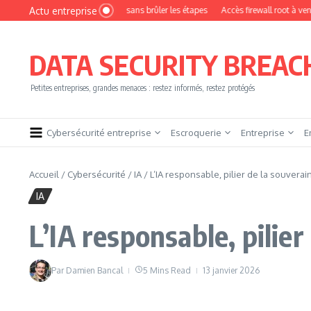
Aller au contenu
Actu entreprise
ment devenir pentester sans brûler les étapes
Accès firewall root à vendre !
DATA SECURITY BREAC
Petites entreprises, grandes menaces : restez informés, restez protégés
Cybersécurité entreprise
Escroquerie
Entreprise
E
Accueil
/
Cybersécurité
/
IA
/
L’IA responsable, pilier de la souver
IA
L’IA responsable, pilie
Par
Damien Bancal
5 Mins Read
13 janvier 2026