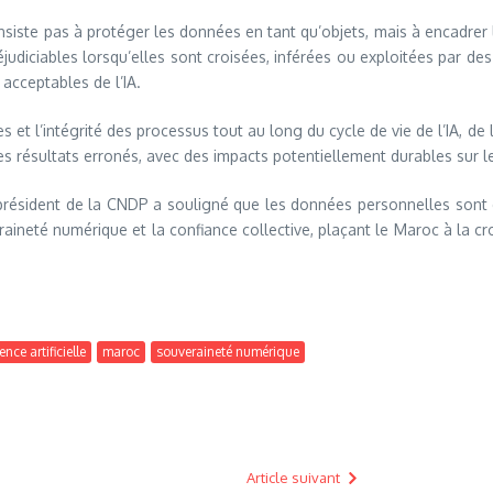
te pas à protéger les données en tant qu’objets, mais à encadrer les 
éjudiciables lorsqu’elles sont croisées, inférées ou exploitées par de
acceptables de l’IA.
es et l’intégrité des processus tout au long du cycle de vie de l’IA, d
ésultats erronés, avec des impacts potentiellement durables sur les i
 président de la CNDP a souligné que les données personnelles sont d
eraineté numérique et la confiance collective, plaçant le Maroc à la 
ence artificielle
maroc
souveraineté numérique
Article suivant