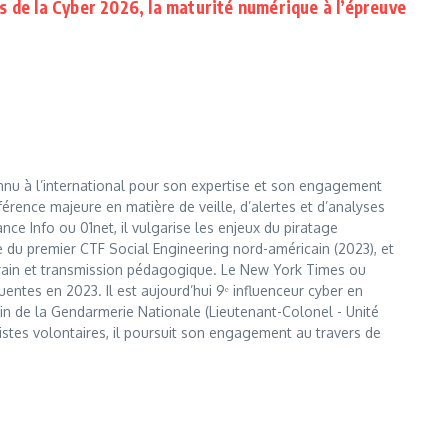
s de la Cyber 2026, la maturité numérique à l’épreuve
nnu à l’international pour son expertise et son engagement
érence majeure en matière de veille, d’alertes et d’analyses
e Info ou 01net, il vulgarise les enjeux du piratage
te du premier CTF Social Engineering nord-américain (2023), et
errain et transmission pédagogique. Le New York Times ou
entes en 2023. Il est aujourd’hui 9ᵉ influenceur cyber en
 sein de la Gendarmerie Nationale (Lieutenant-Colonel - Unité
istes volontaires, il poursuit son engagement au travers de