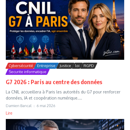
Cybersécurité
Entreprise
Justice
loi
RGPD
Securite informatique
G7 2026 : Paris au centre des données
La CNIL accueillera à Paris les autorités du G7 pour renforcer
données, IA et coopération numérique....
Damien Bancal
6 mai 2026
Lire