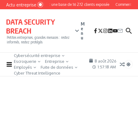
Aller au contenu
Actu entreprise
MyPhoto : une base de 16 272 clients exposée
Comment devenir
DATA SECURITY
M
e
BREACH
n
u
Petites entreprises, grandes menaces : restez
informés, restez protégés
Cybersécurité entreprise
8 août 2026
Escroquerie
Entreprise
1:57:19 AM
Employés
Fuite de données
Cyber Threat Intelligence